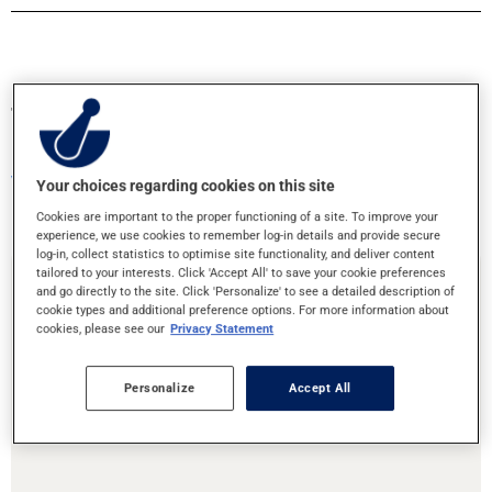
Transférez vos ordonnances ou prenez
rendez-vous!
Votre santé entre bonnes mains
Your choices regarding cookies on this site
Cookies are important to the proper functioning of a site. To improve your
experience, we use cookies to remember log-in details and provide secure
log-in, collect statistics to optimise site functionality, and deliver content
tailored to your interests. Click 'Accept All' to save your cookie preferences
and go directly to the site. Click 'Personalize' to see a detailed description of
Transfert d'ordonnances
cookie types and additional preference options. For more information about
cookies, please see our
Privacy Statement
Vous déménagez ou souhaitez changer de pharmacie ? C’est
Personalize
Accept All
facile de transférer vos ordonnances à cette pharmacie!