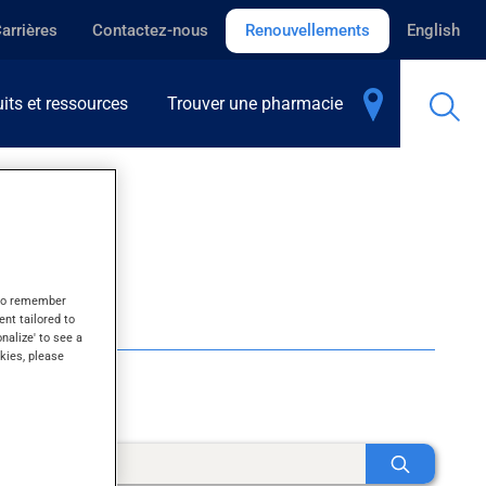
arrières
Contactez-nous
Renouvellements
English
its et ressources
Trouver une pharmacie
s to remember
ent tailored to
onalize' to see a
kies, please