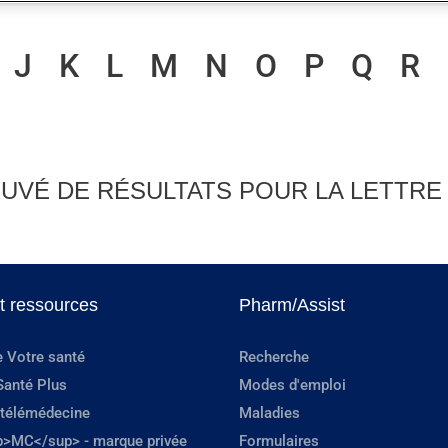
J
K
L
M
N
O
P
Q
R
UVÉ DE RÉSULTATS POUR LA LETTRE
et ressources
Pharm/Assist
e Votre santé
Recherche
Santé Plus
Modes d'emploi
 télémédecine
Maladies
p>MC</sup> - marque privée
Formulaires