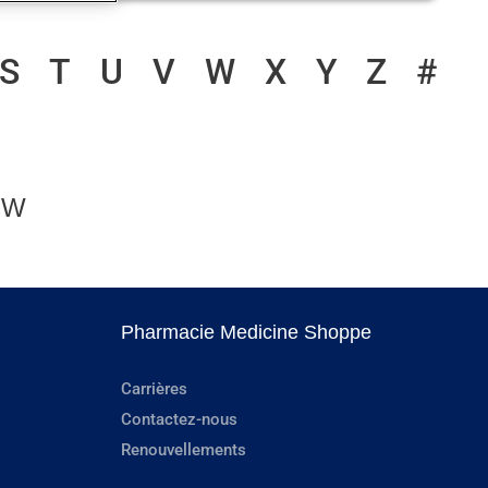
S
T
U
V
W
X
Y
Z
#
 W
Pharmacie Medicine Shoppe
Carrières
Contactez-nous
Renouvellements