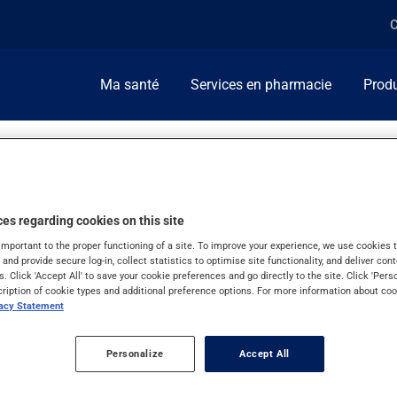
C
Ma santé
Services en pharmacie
Produ
es regarding cookies on this site
important to the proper functioning of a site. To improve your experience, we use cookie
s and provide secure log-in, collect statistics to optimise site functionality, and deliver cont
s. Click 'Accept All' to save your cookie preferences and go directly to the site. Click 'Pers
cription of cookie types and additional preference options. For more information about coo
vacy Statement
Personalize
Accept All