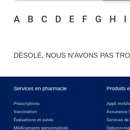
A
B
C
D
E
F
G
H
I
DÉSOLÉ, NOUS N'AVONS PAS TRO
Services en pharmacie
Produits 
Prescriptions
Appli mobil
Vaccination
Assurance-
Évaluations et suivis
Services de
Médicaments personnalisés
Option+<su