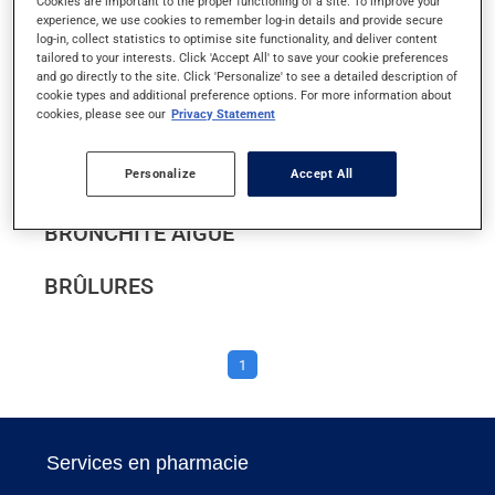
Cookies are important to the proper functioning of a site. To improve your
BALANITE
experience, we use cookies to remember log-in details and provide secure
log-in, collect statistics to optimise site functionality, and deliver content
tailored to your interests. Click 'Accept All' to save your cookie preferences
BÉGAIEMENT
and go directly to the site. Click 'Personalize' to see a detailed description of
cookie types and additional preference options. For more information about
cookies, please see our
Privacy Statement
BOULIMIE
Personalize
Accept All
BRONCHIOLITE
BRONCHITE AIGUË
BRÛLURES
1
Services en pharmacie