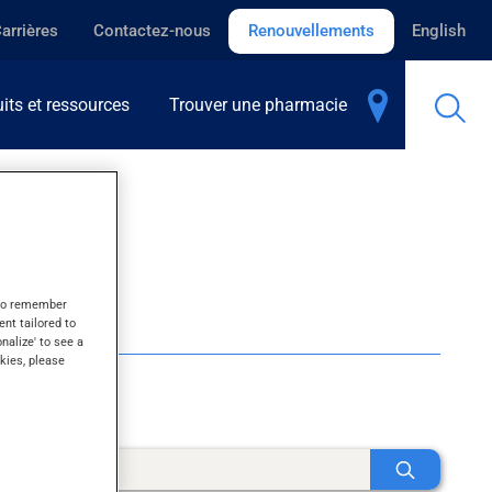
arrières
Contactez-nous
Renouvellements
English
its et ressources
Trouver une pharmacie
s to remember
ent tailored to
onalize' to see a
kies, please