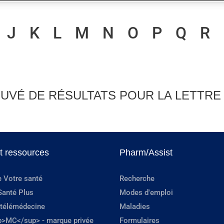
J
K
L
M
N
O
P
Q
R
UVÉ DE RÉSULTATS POUR LA LETTRE 
et ressources
Pharm/Assist
e Votre santé
Recherche
Santé Plus
Modes d'emploi
 télémédecine
Maladies
p>MC</sup> - marque privée
Formulaires