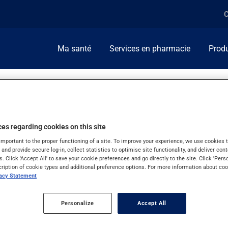
C
Ma santé
Services en pharmacie
Produ
es regarding cookies on this site
important to the proper functioning of a site. To improve your experience, we use cookie
s and provide secure log-in, collect statistics to optimise site functionality, and deliver cont
s. Click 'Accept All' to save your cookie preferences and go directly to the site. Click 'Pers
cription of cookie types and additional preference options. For more information about coo
vacy Statement
Personalize
Accept All