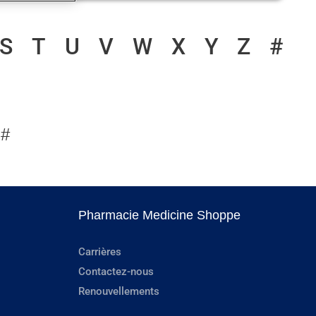
S
T
U
V
W
X
Y
Z
#
#
Pharmacie Medicine Shoppe
Carrières
Contactez-nous
Renouvellements