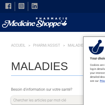
Skip to main content
ACCUEIL
PHARM/ASSIST
MALADIES
Your choic
MALADIES
Cookies are 
log-in detail
your interest
detailed des
see our
Pri
Besoin d'information sur votre santé?