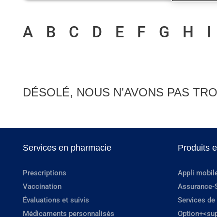
A
B
C
D
E
F
G
H
I
DÉSOLÉ, NOUS N'AVONS PAS TRO
Services en pharmacie
Produits 
Prescriptions
Appli mobil
Vaccination
Assurance-
Évaluations et suivis
Services de
Médicaments personnalisés
Option+<su