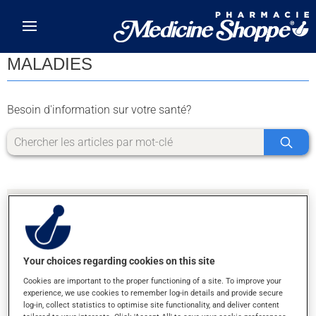
Skip to main content
MALADIES
Besoin d'information sur votre santé?
Your choices regarding cookies on this site
DÉSOLÉ, NOUS N'AVONS PAS TROUVÉ DE
Cookies are important to the proper functioning of a site. To improve your
RÉSULTATS POUR LA LETTRE J
experience, we use cookies to remember log-in details and provide secure
log-in, collect statistics to optimise site functionality, and deliver content