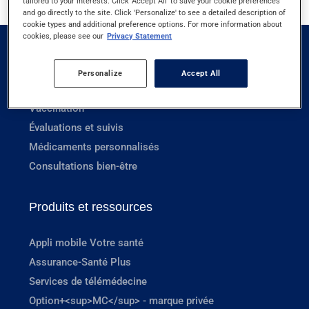
tailored to your interests. Click 'Accept All' to save your cookie preferences
and go directly to the site. Click 'Personalize' to see a detailed description of
cookie types and additional preference options. For more information about
cookies, please see our
Privacy Statement
Services en pharmacie
Personalize
Accept All
Prescriptions
Vaccination
Évaluations et suivis
Médicaments personnalisés
Consultations bien-être
Produits et ressources
Appli mobile Votre santé
Assurance-Santé Plus
Services de télémédecine
Option+<sup>MC</sup> - marque privée