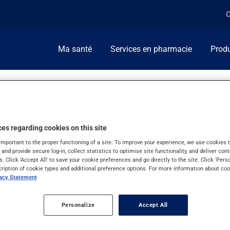
C
Ma santé
Services en pharmacie
Produ
es regarding cookies on this site
important to the proper functioning of a site. To improve your experience, we use cookie
s and provide secure log-in, collect statistics to optimise site functionality, and deliver cont
s. Click 'Accept All' to save your cookie preferences and go directly to the site. Click 'Pers
cription of cookie types and additional preference options. For more information about coo
vacy Statement
Personalize
Accept All