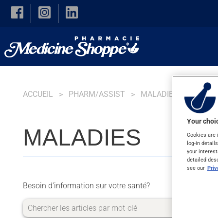
Skip to main content
ACCUEIL
PHARM/ASSIST
MALADIES
Your choic
MALADIES
Cookies are 
log-in detail
your interest
detailed des
see our
Pri
Besoin d'information sur votre santé?