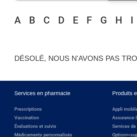
A
B
C
D
E
F
G
H
I
DÉSOLÉ, NOUS N'AVONS PAS TRO
Services en pharmacie
Produits 
Prescriptions
Appli mobil
Vaccination
Assurance-
Évaluations et suivis
Services de
Médicaments personnalisés
Option+<su