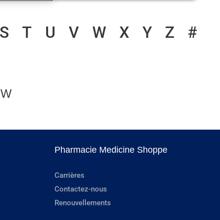
S
T
U
V
W
X
Y
Z
#
 W
Pharmacie Medicine Shoppe
Carrières
Contactez-nous
Renouvellements