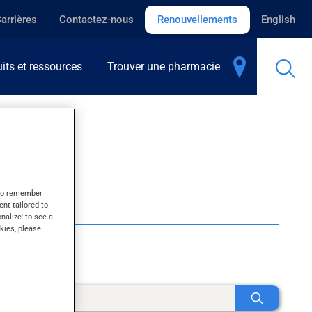
arrières
Contactez-nous
Renouvellements
English
its et ressources
Trouver une pharmacie
s to remember
ent tailored to
onalize' to see a
kies, please