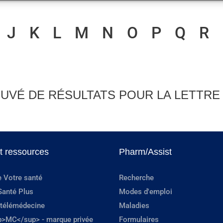
J
K
L
M
N
O
P
Q
R
UVÉ DE RÉSULTATS POUR LA LETTRE
et ressources
Pharm/Assist
e Votre santé
Recherche
Santé Plus
Modes d'emploi
 télémédecine
Maladies
p>MC</sup> - marque privée
Formulaires