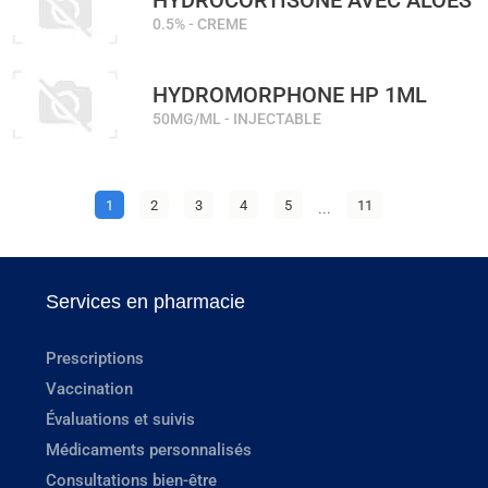
HYDROCORTISONE AVEC ALOES
0.5% - CREME
HYDROMORPHONE HP 1ML
50MG/ML - INJECTABLE
1
2
3
4
5
...
11
Services en pharmacie
Prescriptions
Vaccination
Évaluations et suivis
Médicaments personnalisés
Consultations bien-être