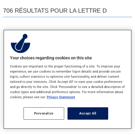
706 RÉSULTATS POUR LA LETTRE D
D 400
400UI - CAPSULE
Your choices regarding cookies on this site
DANDRUFF 2 EN 1
Cookies are important to the proper functioning of a site. To improve your
1% - SHAMPOOING
experience, we use cookies to remember log-in details and provide secure
log-in, collect statistics to optimise site functionality, and deliver content
tailored to your interests. Click 'Accept All' to save your cookie preferences
and go directly to the site. Click 'Personalize' to see a detailed description of
DECONGESTANT NASAL #1
cookie types and additional preference options. For more information about
0.05% - VAP. NASAL
cookies, please see our
Privacy Statement
Personalize
Accept All
DECONGESTANT NASAL #2
0.1% - GTE NASALE