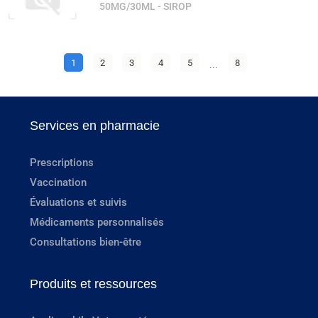
50MG/30ML - SIROP
1
2
3
4
5
...
8
Services en pharmacie
Prescriptions
Vaccination
Évaluations et suivis
Médicaments personnalisés
Consultations bien-être
Produits et ressources