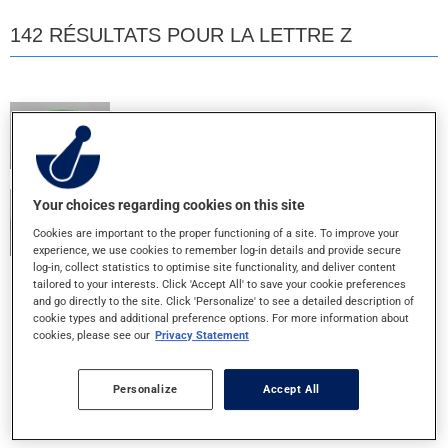
142 RÉSULTATS POUR LA LETTRE Z
Z BEC STRESSTABS
COMPRIME
Your choices regarding cookies on this site
ZANTAC DOSE MAXIMALE
Cookies are important to the proper functioning of a site. To improve your
150MG - COMPRIME
experience, we use cookies to remember log-in details and provide secure
log-in, collect statistics to optimise site functionality, and deliver content
tailored to your interests. Click 'Accept All' to save your cookie preferences
ZINC +C BETA CAROT CO
and go directly to the site. Click 'Personalize' to see a detailed description of
cookie types and additional preference options. For more information about
PASTILLE
cookies, please see our
Privacy Statement
ZINC A/VIT C ET D
Personalize
Accept All
PASTILLE