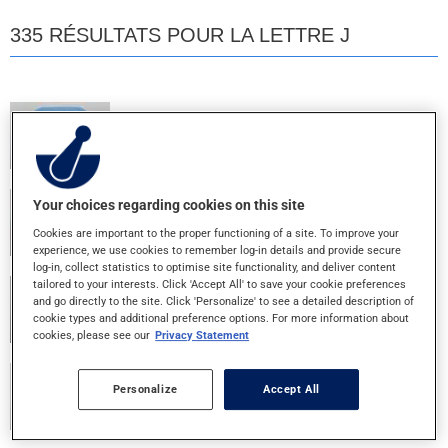
335 RÉSULTATS POUR LA LETTRE J
J CAL D 400
500MG+400UI - COMPRIME
Your choices regarding cookies on this site
JAMP AAS
Cookies are important to the proper functioning of a site. To improve your
80MG - COMP.CROQ.
experience, we use cookies to remember log-in details and provide secure
log-in, collect statistics to optimise site functionality, and deliver content
tailored to your interests. Click 'Accept All' to save your cookie preferences
JAMP AAS 81 EC
and go directly to the site. Click 'Personalize' to see a detailed description of
cookie types and additional preference options. For more information about
81MG - COMP. ENT.
cookies, please see our
Privacy Statement
JAMP AAS EC
Personalize
Accept All
80MG - COMP. ENT.