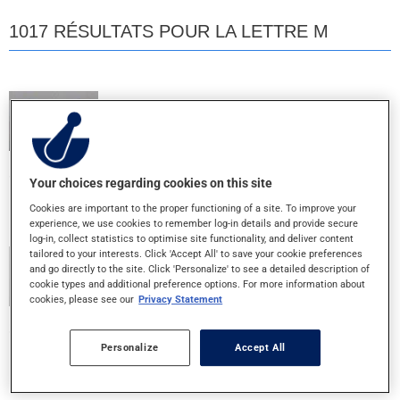
1017 RÉSULTATS POUR LA LETTRE M
M MULTI 10
COMPRIME
Your choices regarding cookies on this site
MALTLEVOL 12
Cookies are important to the proper functioning of a site. To improve your
LIQUIDE ORAL
experience, we use cookies to remember log-in details and provide secure
log-in, collect statistics to optimise site functionality, and deliver content
tailored to your interests. Click 'Accept All' to save your cookie preferences
MCAL 500 MG
and go directly to the site. Click 'Personalize' to see a detailed description of
cookie types and additional preference options. For more information about
500MG - COMPRIME
cookies, please see our
Privacy Statement
MEGA SWISS ONE 25 MULTI
Personalize
Accept All
COMPRIME