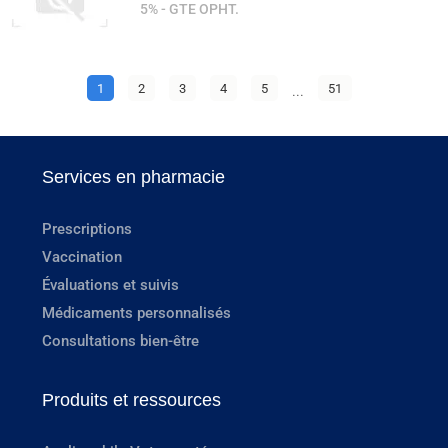
5% - GTE OPHT.
1
2
3
4
5
...
51
Services en pharmacie
Prescriptions
Vaccination
Évaluations et suivis
Médicaments personnalisés
Consultations bien-être
Produits et ressources