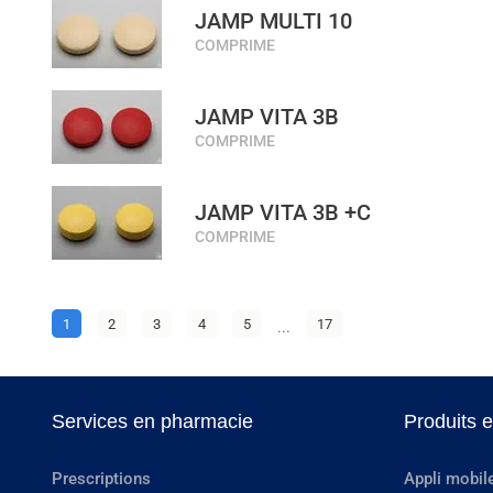
JAMP MULTI 10
COMPRIME
JAMP VITA 3B
COMPRIME
JAMP VITA 3B +C
COMPRIME
1
2
3
4
5
...
17
Services en pharmacie
Produits 
Prescriptions
Appli mobil