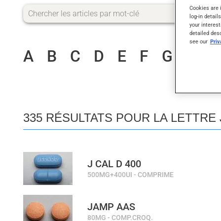
Cookies are 
log-in detail
your interest
detailed des
see our
Pri
A
B
C
D
E
F
G
H
I
335 RÉSULTATS POUR LA LETTRE 
J CAL D 400
500MG+400UI - COMPRIME
JAMP AAS
80MG - COMP.CROQ.