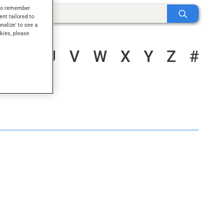
s to remember
ent tailored to
onalize' to see a
kies, please
S
T
U
V
W
X
Y
Z
#