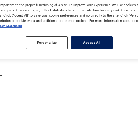
important to the proper functioning of a site. To improve your experience, we use cookie
s and provide secure log-in, collect statistics to optimise site functionality, and deliver cont
s. Click 'Accept All' to save your cookie preferences and go directly to the site. Click 'Pers
cription of cookie types and additional preference options. For more information about coo
vacy Statement
J
K
L
M
N
O
P
Q
R
Personalize
Accept All
J