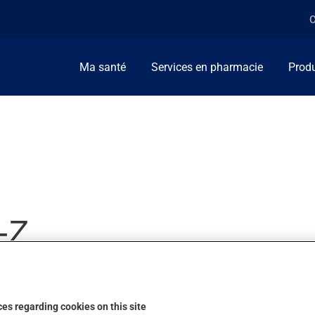
C
Ma santé
Services en pharmacie
Produ
-Z
es regarding cookies on this site