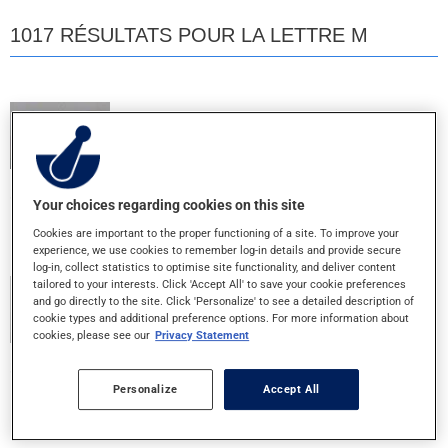
1017 RÉSULTATS POUR LA LETTRE M
M MULTI 10
COMPRIME
Your choices regarding cookies on this site
MALTLEVOL 12
Cookies are important to the proper functioning of a site. To improve your
LIQUIDE ORAL
experience, we use cookies to remember log-in details and provide secure
log-in, collect statistics to optimise site functionality, and deliver content
tailored to your interests. Click 'Accept All' to save your cookie preferences
MCAL 500 MG
and go directly to the site. Click 'Personalize' to see a detailed description of
cookie types and additional preference options. For more information about
500MG - COMPRIME
cookies, please see our
Privacy Statement
MEGA SWISS ONE 25 MULTI
Personalize
Accept All
COMPRIME