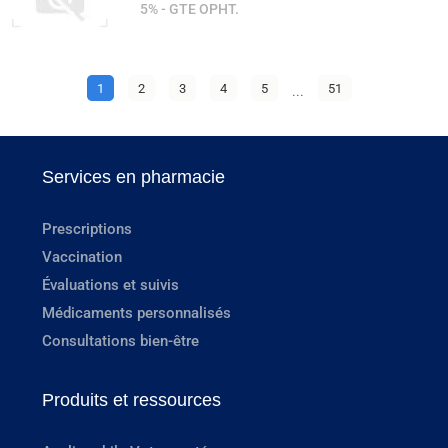
5% - GTE OPHT.
1
2
3
4
5
...
51
Services en pharmacie
Prescriptions
Vaccination
Évaluations et suivis
Médicaments personnalisés
Consultations bien-être
Produits et ressources