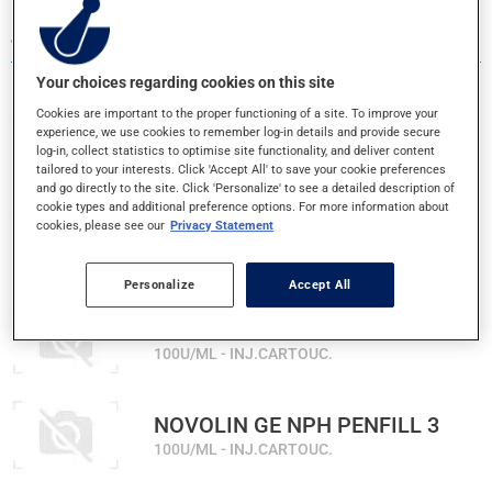
472 RÉSULTATS POUR LA LETTRE N
Your choices regarding cookies on this site
Cookies are important to the proper functioning of a site. To improve your
experience, we use cookies to remember log-in details and provide secure
NASACORT ALLERGIE 24H
log-in, collect statistics to optimise site functionality, and deliver content
55MCG - VAP. NASAL
tailored to your interests. Click 'Accept All' to save your cookie preferences
and go directly to the site. Click 'Personalize' to see a detailed description of
cookie types and additional preference options. For more information about
cookies, please see our
Privacy Statement
NEUTROGENA T/GEL QUOT 2/1
SHAMPOOING
Personalize
Accept All
NOVOLIN GE NPH PENFIL 1.5
100U/ML - INJ.CARTOUC.
NOVOLIN GE NPH PENFILL 3
100U/ML - INJ.CARTOUC.