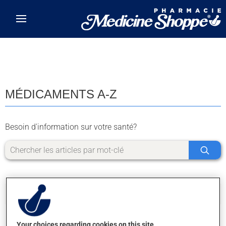
Skip to main content
MÉDICAMENTS A-Z
Besoin d'information sur votre santé?
Your choices regarding cookies on this site