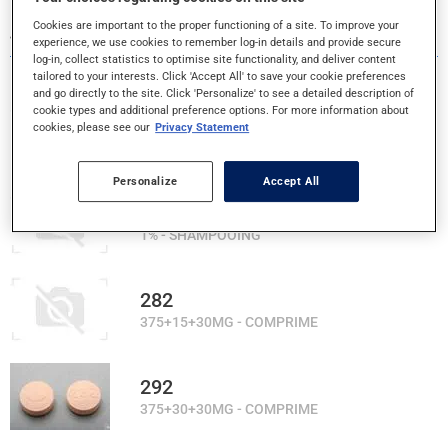
Cookies are important to the proper functioning of a site. To improve your
4 RÉSULTATS POUR LA LETTRE #
experience, we use cookies to remember log-in details and provide secure
log-in, collect statistics to optimise site functionality, and deliver content
tailored to your interests. Click 'Accept All' to save your cookie preferences
and go directly to the site. Click 'Personalize' to see a detailed description of
cookie types and additional preference options. For more information about
12HR BODY
cookies, please see our
Privacy Statement
220MG - COMPRIME
Personalize
Accept All
2 EN 1 ANTIPELLICULE
1% - SHAMPOOING
282
375+15+30MG - COMPRIME
292
375+30+30MG - COMPRIME