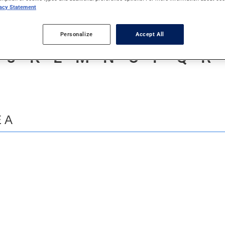
vacy Statement
Personalize
Accept All
J
K
L
M
N
O
P
Q
R
 A