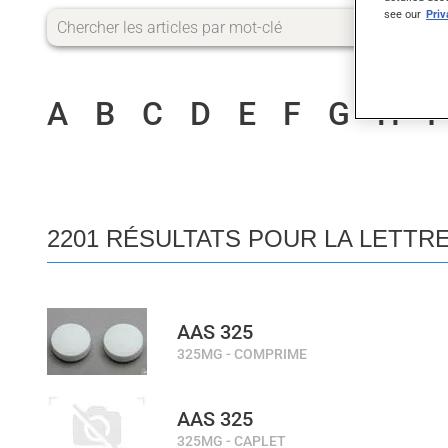
see our
Pri
A
B
C
D
E
F
G
H
I
2201 RÉSULTATS POUR LA LETTRE
AAS 325
325MG - COMPRIME
AAS 325
325MG - CAPLET