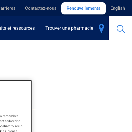
arrières
Contactez-nous
Renouvellements
English
its et ressources
Trouver une pharmacie
s to remember
ent tailored to
onalize' to see a
kies, please