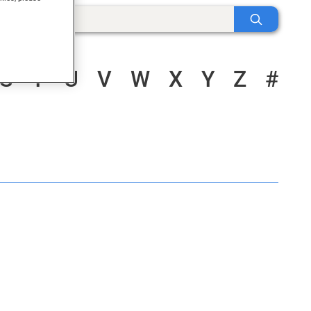
S
T
U
V
W
X
Y
Z
#