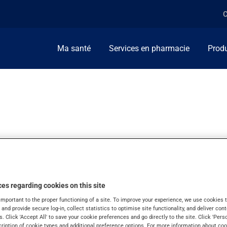
C
Ma santé
Services en pharmacie
Produ
-Z
es regarding cookies on this site
important to the proper functioning of a site. To improve your experience, we use cookie
s and provide secure log-in, collect statistics to optimise site functionality, and deliver cont
s. Click 'Accept All' to save your cookie preferences and go directly to the site. Click 'Pers
cription of cookie types and additional preference options. For more information about coo