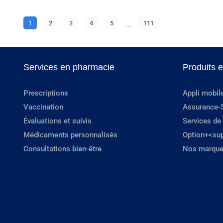
1
2
3
4
5
...
111
Services en pharmacie
Produits 
Prescriptions
Appli mobil
Vaccination
Assurance-
Évaluations et suivis
Services de
Médicaments personnalisés
Option+<su
Consultations bien-être
Nos marque