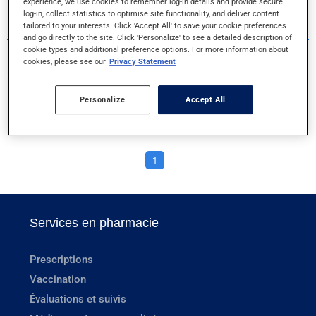
experience, we use cookies to remember log-in details and provide secure
log-in, collect statistics to optimise site functionality, and deliver content
1 RÉSULTATS POUR LA LETTRE U
tailored to your interests. Click 'Accept All' to save your cookie preferences
and go directly to the site. Click 'Personalize' to see a detailed description of
cookie types and additional preference options. For more information about
cookies, please see our
Privacy Statement
UN COMPRIME PAR JOUR FEM.
Personalize
Accept All
COMPRIME
1
Services en pharmacie
Prescriptions
Vaccination
Évaluations et suivis