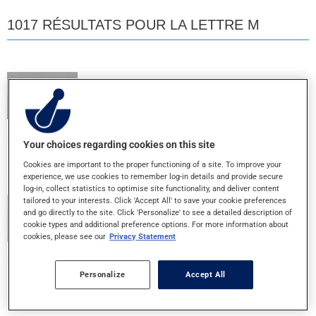
1017 RÉSULTATS POUR LA LETTRE M
M MULTI 10
COMPRIME
Your choices regarding cookies on this site
MALTLEVOL 12
Cookies are important to the proper functioning of a site. To improve your
LIQUIDE ORAL
experience, we use cookies to remember log-in details and provide secure
log-in, collect statistics to optimise site functionality, and deliver content
tailored to your interests. Click 'Accept All' to save your cookie preferences
MCAL 500 MG
and go directly to the site. Click 'Personalize' to see a detailed description of
cookie types and additional preference options. For more information about
500MG - COMPRIME
cookies, please see our
Privacy Statement
MEGA SWISS ONE 25 MULTI
Personalize
Accept All
COMPRIME