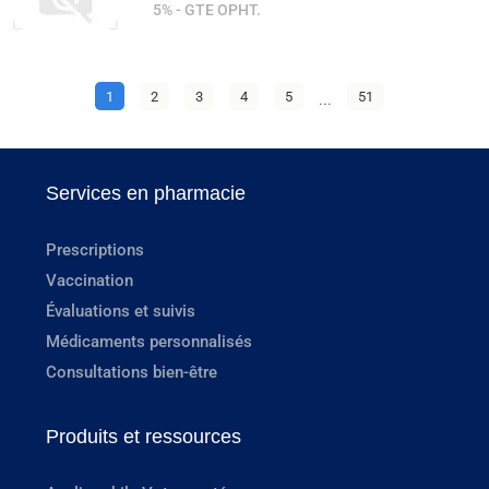
5% - GTE OPHT.
1
2
3
4
5
...
51
Services en pharmacie
Prescriptions
Vaccination
Évaluations et suivis
Médicaments personnalisés
Consultations bien-être
Produits et ressources