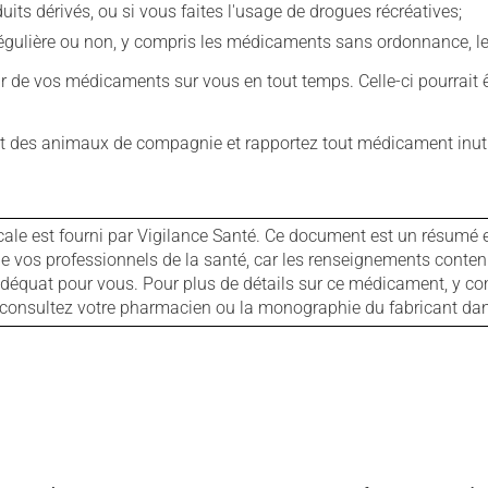
s dérivés, ou si vous faites l'usage de drogues récréatives;
ulière ou non, y compris les médicaments sans ordonnance, les 
our de vos médicaments sur vous en tout temps. Celle-ci pourrait ê
 des animaux de compagnie et rapportez tout médicament inutil
cale est fourni par Vigilance Santé. Ce document est un résumé 
ls de vos professionnels de la santé, car les renseignements con
 adéquat pour vous. Pour plus de détails sur ce médicament, y co
s, consultez votre pharmacien ou la monographie du fabricant d