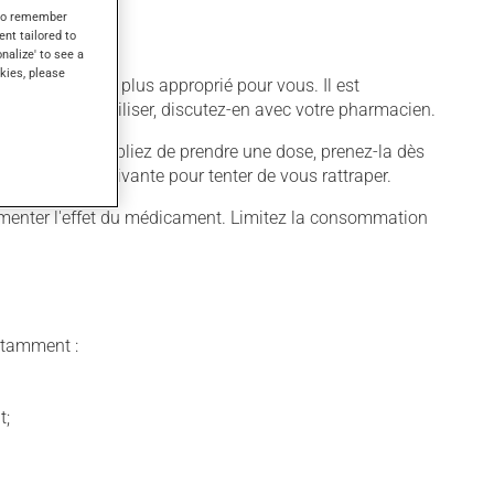
s to remember
ent tailored to
onalize' to see a
kies, please
ifférent qui est plus approprié pour vous. Il est
z cesser de l'utiliser, discutez-en avec votre pharmacien.
quer. Si vous oubliez de prendre une dose, prenez-la dès
 pas la dose suivante pour tenter de vous rattraper.
ugmenter l'effet du médicament. Limitez la consommation
notamment :
t;