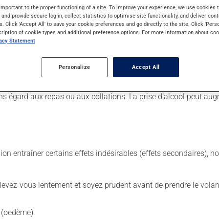
important to the proper functioning of a site. To improve your experience, we use cookie
s and provide secure log-in, collect statistics to optimise site functionality, and deliver cont
s. Click 'Accept All' to save your cookie preferences and go directly to the site. Click 'Pers
cription of cookie types and additional preference options. For more information about coo
 Il est possible que votre pharmacien vous ait indiqué un horaire d
vacy Statement
urtout s'il a été utilisé durant plusieurs semaines. Si vous voule
 de façon régulière et continue. Assurez-vous de ne jamais en man
Personalize
Accept All
 suivante, laissez simplement tomber la dose oubliée. Ne doublez
ns égard aux repas ou aux collations. La prise d'alcool peut a
sion entraîner certains effets indésirables (effets secondaires), 
levez-vous lentement et soyez prudent avant de prendre le volan
e (oedème).