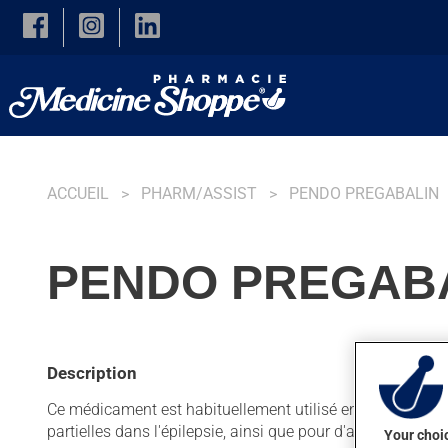
Skip to main content
ACCUEIL
PHARM/ASSIST
PENDO PREGABALIN
PENDO PREGABA
Description
Ce médicament est habituellement utilisé en appoint dans 
partielles dans l'épilepsie, ainsi que pour d'autres indicat
Your choic