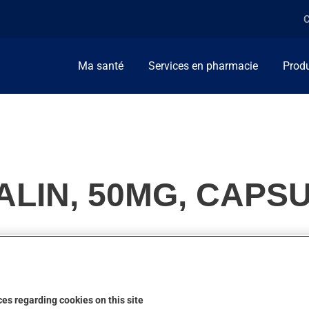
C
Ma santé
Services en pharmacie
Produ
LIN, 50MG, CAPS
le traitement de la douleur ou pour la neuropathie causée par l
ions.
es regarding cookies on this site