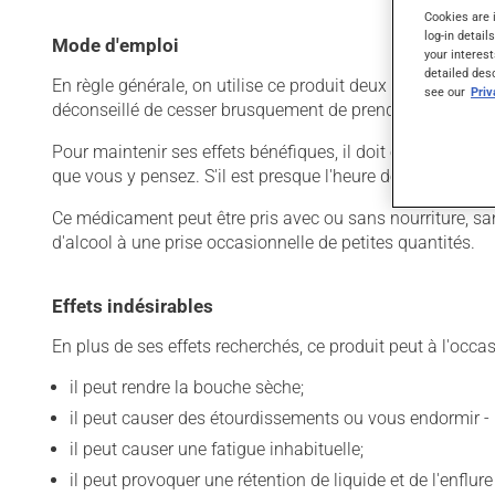
Cookies are 
log-in detail
Mode d'emploi
your interest
detailed des
En règle générale, on utilise ce produit deux fois par jour.
see our
Pri
déconseillé de cesser brusquement de prendre ce produit, s
Pour maintenir ses effets bénéfiques, il doit être utilisé
que vous y pensez. S'il est presque l'heure de votre dose
Ce médicament peut être pris avec ou sans nourriture, sa
d'alcool à une prise occasionnelle de petites quantités.
Effets indésirables
En plus de ses effets recherchés, ce produit peut à l'occa
il peut rendre la bouche sèche;
il peut causer des étourdissements ou vous endormir - 
il peut causer une fatigue inhabituelle;
il peut provoquer une rétention de liquide et de l'enflur