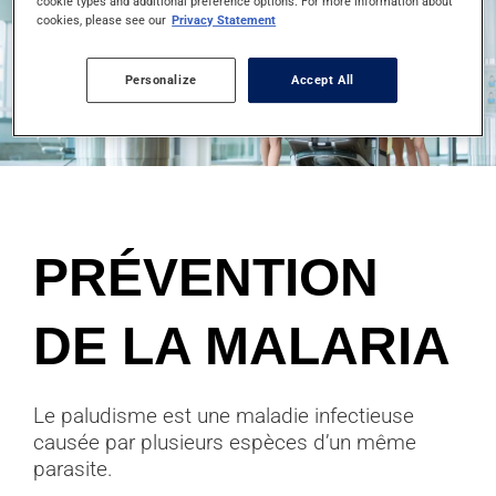
cookie types and additional preference options. For more information about
cookies, please see our
Privacy Statement
Personalize
Accept All
PRÉVENTION
DE LA MALARIA
Le paludisme est une maladie infectieuse
causée par plusieurs espèces d’un même
parasite.