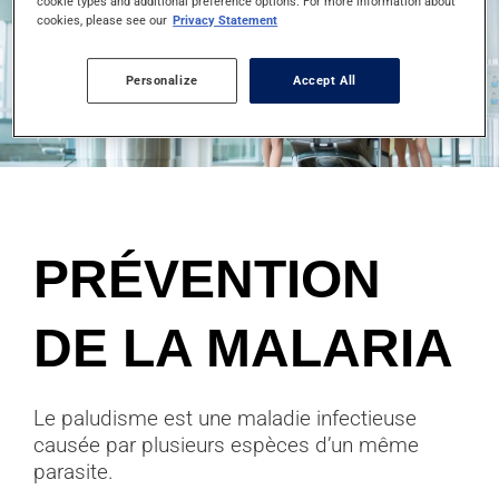
cookie types and additional preference options. For more information about
cookies, please see our
Privacy Statement
Personalize
Accept All
PRÉVENTION
DE LA MALARIA
Le paludisme est une maladie infectieuse
causée par plusieurs espèces d’un même
parasite.