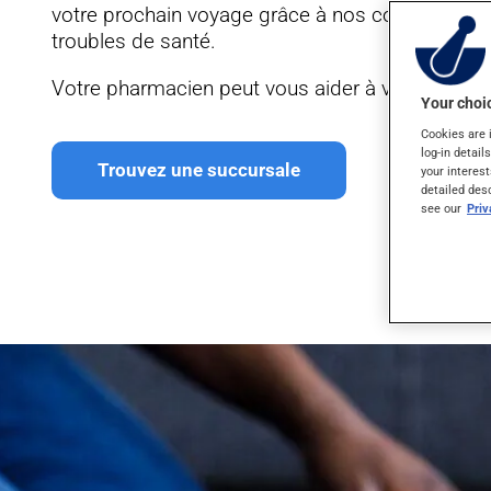
votre prochain voyage grâce à nos conseils visan
troubles de santé.
Votre pharmacien peut vous aider à vous prépar
Your choic
Cookies are 
log-in detail
Trouvez une succursale
your interest
detailed des
see our
Pri