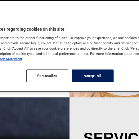
t à prévenir certains
er.
es regarding cookies on this site
important to the proper functioning of a site. To improve your experience, we use cookie
s and provide secure log-in, collect statistics to optimise site functionality, and deliver cont
s. Click 'Accept All' to save your cookie preferences and go directly to the site. Click 'Pers
cription of cookie types and additional preference options. For more information about coo
vacy Statement
Personalize
Accept All
SERVIC