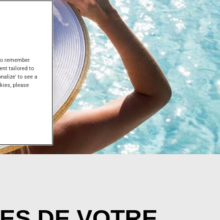
s to remember
ent tailored to
onalize' to see a
kies, please
ES DE VOTRE