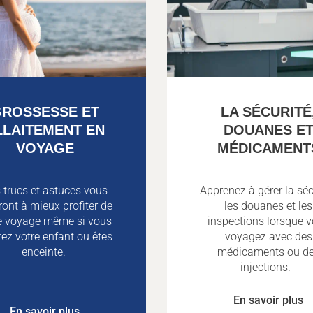
ROSSESSE ET
LA SÉCURITÉ
LLAITEMENT EN
DOUANES E
VOYAGE
MÉDICAMENT
 trucs et astuces vous
Apprenez à gérer la séc
ront à mieux profiter de
les douanes et les
e voyage même si vous
inspections lorsque 
itez votre enfant ou êtes
voyagez avec des
enceinte.
médicaments ou d
injections.
En savoir plus
En savoir plus