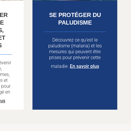
TER
SE PROTÉGER DU
DE
PALUDISME
S,
ET
Découvrez ce qu’est le
S
paludisme (malaria) et les
mesures qui peuvent être
prises pour prévenir cette
venir
maladie.
En savoir plus
,
ômes,
s et
s pour
égé en
lus