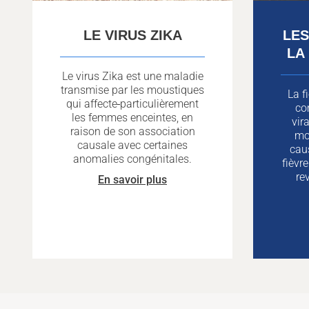
LE VIRUS ZIKA
LE
LA
Le virus Zika est une maladie
transmise par les moustiques
La f
qui affecte
particulièrement
co
les femmes enceintes, en
vir
raison de son association
mou
causale avec certaines
cau
anomalies congénitales.
fièvr
re
En savoir plus