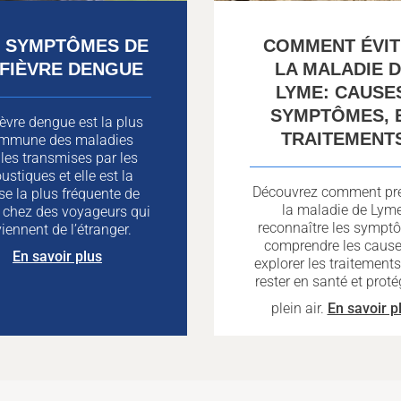
S SYMPTÔMES DE
COMMENT ÉVI
 FIÈVRE DENGUE
LA MALADIE 
LYME: CAUSE
SYMPTÔMES, 
ièvre dengue est la plus
TRAITEMENT
mmune des maladies
ales transmises par les
stiques et elle est la
Découvrez comment pré
se la plus fréquente de
la maladie de Lyme
e chez des voyageurs qui
reconnaître les sympt
viennent de l’étranger.
comprendre les cause
En savoir plus
explorer les traitement
rester en santé et prot
plein air.
En savoir p