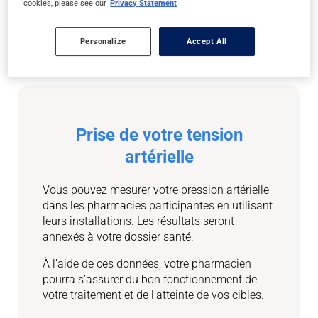
que votre pression artérielle ou votre
cookies, please see our
Privacy Statement
cholestérol sont maîtrisés adéquatement ou
pour apporter des ajustements à votre
Personalize
Accept All
traitement.
Prise de votre tension
artérielle
Vous pouvez mesurer votre pression artérielle
dans les pharmacies participantes en utilisant
leurs installations. Les résultats seront
annexés à votre dossier santé.
À l’aide de ces données, votre pharmacien
pourra s’assurer du bon fonctionnement de
votre traitement et de l’atteinte de vos cibles.