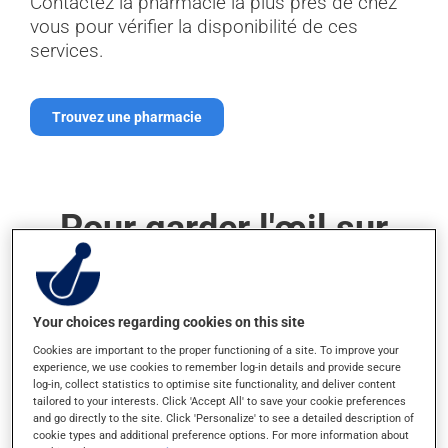
Contactez la pharmacie la plus près de chez
vous pour vérifier la disponibilité de ces
services.
Trouvez une pharmacie
Pour garder l'œil sur
votre santé
cardiovasculaire
Your choices regarding cookies on this site
Cookies are important to the proper functioning of a site. To improve your
experience, we use cookies to remember log-in details and provide secure
Si vous prenez des médicaments pour une
log-in, collect statistics to optimise site functionality, and deliver content
maladie du cœur, votre pharmacien pourrait
tailored to your interests. Click 'Accept All' to save your cookie preferences
and go directly to the site. Click 'Personalize' to see a detailed description of
vous proposer quelques tests pour confirmer
cookie types and additional preference options. For more information about