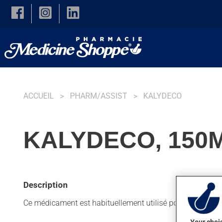
Skip to main content
ACCUEIL
PHARM/ASSIST
KALYDECO
KALYDECO, 150
Description
Ce médicament est habituellement utilisé pour la fibrose 