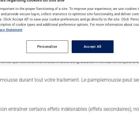
es regarding cookies on this site
important to the proper functioning of a site. To improve your experience, we use cookie
s and provide secure log-in, collect statistics to optimise site functionality, and deliver cont
. Il est possible que votre pharmacien vous ait indiqué un horaire 
s. Click 'Accept All' to save your cookie preferences and go directly to the site. Click 'Pers
lisez pas plus, ni plus souvent qu'indiqué.
cription of cookie types and additional preference options. For more information about coo
vacy Statement
 de façon régulière et continue. Assurez-vous de ne jamais en manq
Personalize
Accept All
 avant la prochaine dose, prenez-la dès que vous y pensez. Ne dou
liments qui contiennent des matières grasses. Prenez-le toujour
ousse durant tout votre traitement. Le pamplemousse peut sens
sion entraîner certains effets indésirables (effets secondaires), 