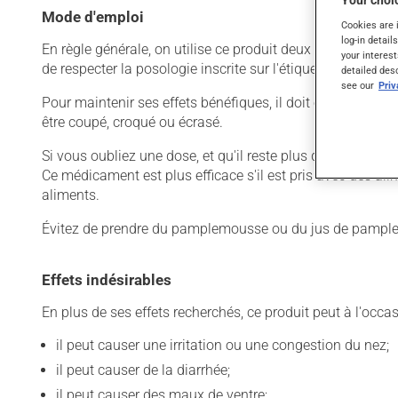
Your choic
Mode d'emploi
Cookies are 
log-in detail
En règle générale, on utilise ce produit deux fois par jour
your interest
de respecter la posologie inscrite sur l'étiquette. N'en uti
detailed des
see our
Pri
Pour maintenir ses effets bénéfiques, il doit être utilisé
être coupé, croqué ou écrasé.
Si vous oubliez une dose, et qu'il reste plus de 6 heures
Ce médicament est plus efficace s'il est pris avec des a
aliments.
Évitez de prendre du pamplemousse ou du jus de pamplem
Effets indésirables
En plus de ses effets recherchés, ce produit peut à l'occa
il peut causer une irritation ou une congestion du nez;
il peut causer de la diarrhée;
il peut causer des maux de ventre;