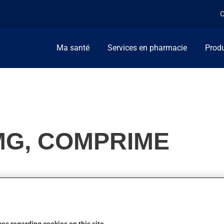
C
Ma santé
Services en pharmacie
Produ
MG, COMPRIME
kystique. Il produit son plein effet après quelques semaines.