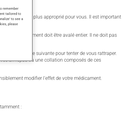
s to remember
ent tailored to
différent qui est plus approprié pour vous. Il est important
onalize' to see a
kies, please
uer. Ce médicament doit être avalé entier. Il ne doit pas
blez pas la dose suivante pour tenter de vous rattraper.
s avec un repas ou une collation composés de ces
iblement modifier l'effet de votre médicament.
notamment :