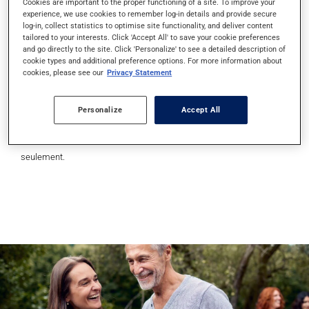
Cookies are important to the proper functioning of a site. To improve your
experience, we use cookies to remember log-in details and provide secure
Plusieurs services* en lien avec la santé de la
log-in, collect statistics to optimise site functionality, and deliver content
tailored to your interests. Click 'Accept All' to save your cookie preferences
peau sont offerts en succursale :
and go directly to the site. Click 'Personalize' to see a detailed description of
cookie types and additional preference options. For more information about
Vaccination et traitement contre le zona.
cookies, please see our
Privacy Statement
Prescription de médicaments pour traiter le
feu sauvage, ulcère buccal et acné.
Personalize
Accept All
*Ces services sont offerts dans les pharmacies participantes
seulement.