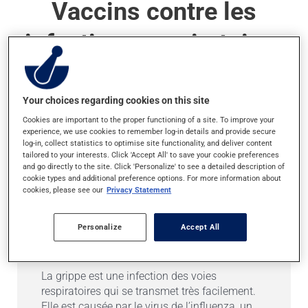
Vaccins contre les
infections respiratoires
disponibles
Your choices regarding cookies on this site
Les vaccins suivants contre les
virus
Cookies are important to the proper functioning of a site. To improve your
respiratoires
sont offerts au public. Renseignez-
experience, we use cookies to remember log-in details and provide secure
log-in, collect statistics to optimise site functionality, and deliver content
vous auprès de votre pharmacien pour savoir
tailored to your interests. Click 'Accept All' to save your cookie preferences
s’ils sont offerts à votre succursale.
and go directly to the site. Click 'Personalize' to see a detailed description of
cookie types and additional preference options. For more information about
cookies, please see our
Privacy Statement
Personalize
Accept All
GRIPPE
La grippe est une infection des voies
respiratoires qui se transmet très facilement.
Elle est causée par le virus de l’influenza, un