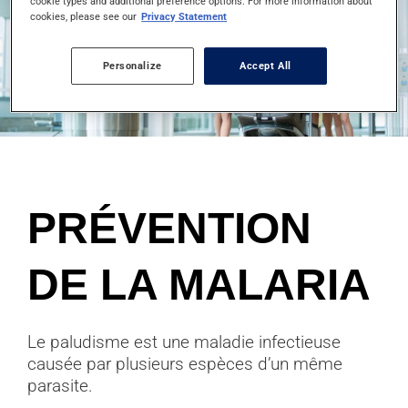
cookie types and additional preference options. For more information about
cookies, please see our
Privacy Statement
Personalize
Accept All
PRÉVENTION
DE LA MALARIA
Le paludisme est une maladie infectieuse
causée par plusieurs espèces d’un même
parasite.