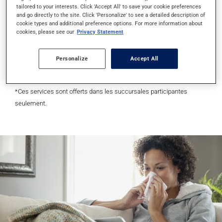
saisonnières sont offerts en pharmacie :
tailored to your interests. Click 'Accept All' to save your cookie preferences
and go directly to the site. Click 'Personalize' to see a detailed description of
cookie types and additional preference options. For more information about
Conseils sur les médicaments en vente libre
cookies, please see our
Privacy Statement
pour soulager les symptômes des allergies
Prescription de médicaments contre les
Personalize
Accept All
allergies nasales
*Ces services sont offerts dans les succursales participantes
seulement.