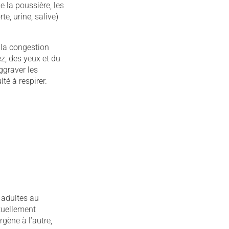
e la poussière, les
e, urine, salive)
 la congestion
z, des yeux et du
ggraver les
é à respirer.
 adultes au
tuellement
gène à l’autre,