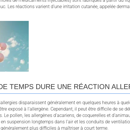
 fioles de médicaments injectables) sont fabriqués à partir du li
c. Les réactions varient d’une irritation cutanée, appelée dermat
DE TEMPS DURE UNE RÉACTION ALLE
llergies disparaissent généralement en quelques heures à quel
être exposé à l’allergène. Cependant, il peut être difficile de se d
s. Le pollen, les allergènes d’acariens, de coquerelles et d’anim
en suspension longtemps dans l’air et les conduits de ventilati
 généralement plus difficiles à maîtriser à court terme.