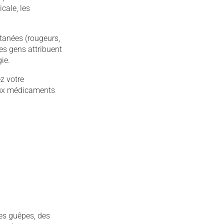
cale, les
tanées (rougeurs,
es gens attribuent
ie.
z votre
 aux médicaments
des guêpes, des