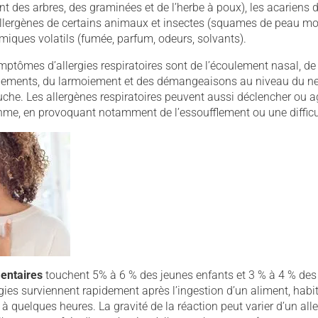
nt des arbres, des graminées et de l’herbe à poux), les acariens d
allergènes de certains animaux et insectes (squames de peau mort
imiques volatils (fumée, parfum, odeurs, solvants).
mptômes d’allergies respiratoires sont de l’écoulement nasal, de
uements, du larmoiement et des démangeaisons au niveau du ne
uche. Les allergènes respiratoires peuvent aussi déclencher ou a
e, en provoquant notamment de l’essoufflement ou une difficult
mentaires
touchent
5% à 6 % des jeunes enfants et 3 % à 4 % des
gies surviennent rapidement après l’ingestion d’un aliment, habi
 quelques heures. La gravité de la réaction peut varier d’un aller