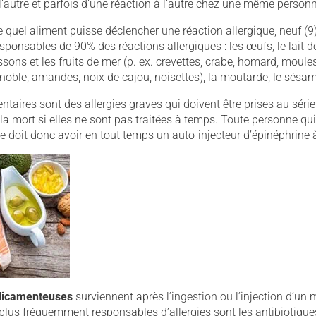
’autre et parfois d’une réaction à l’autre chez une même personn
 quel aliment puisse déclencher une réaction allergique, neuf (9
sponsables de 90% des réactions allergiques : les œufs, le lait d
ssons et les fruits de mer (p. ex. crevettes, crabe, homard, moules)
enoble, amandes, noix de cajou, noisettes), la moutarde, le sésame
entaires sont des allergies graves qui doivent être prises au série
la mort si elles ne sont pas traitées à temps. Toute personne qui
re doit donc avoir en tout temps un auto-injecteur d’épinéphrine 
édicamenteuses
surviennent après l’ingestion ou l’injection d’un
lus fréquemment responsables d’allergies sont les antibiotiques,