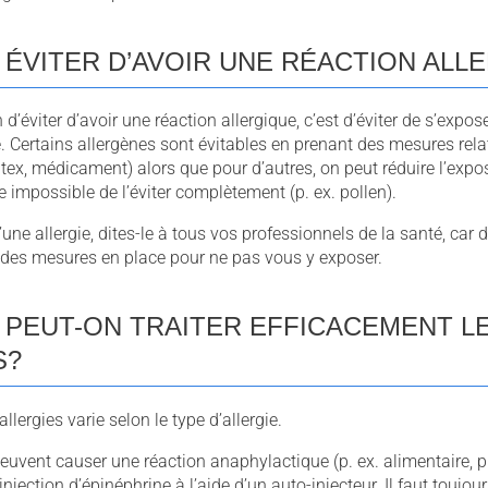
ÉVITER D’AVOIR UNE RÉACTION ALL
d’éviter d’avoir une réaction allergique, c’est d’éviter de s’expose
 Certains allergènes sont évitables en prenant des mesures rel
latex, médicament) alors que pour d’autres, on peut réduire l’exposi
e impossible de l’éviter complètement (p. ex. pollen).
’une allergie, dites-le à tous vos professionnels de la santé, car
e des mesures en place pour ne pas vous y exposer.
PEUT-ON TRAITER EFFICACEMENT L
S?
llergies varie selon le type d’allergie.
peuvent causer une réaction anaphylactique (p. ex. alimentaire, p
’injection d’épinéphrine à l’aide d’un auto-injecteur. Il faut toujou