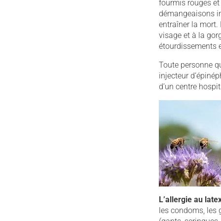
fourmis rouges et
démangeaisons int
entraîner la mort.
visage et à la gor
étourdissements e
Toute personne qui
injecteur d’épinép
d’un centre hospita
L’allergie au late
les condoms, les 