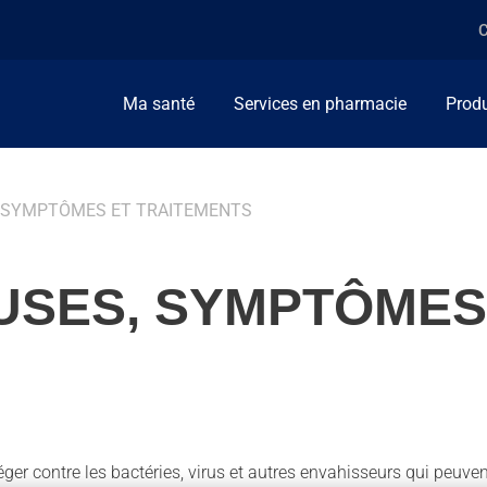
C
Ma santé
Services en pharmacie
Produ
S, SYMPTÔMES ET TRAITEMENTS
AUSES, SYMPTÔMES
r contre les bactéries, virus et autres envahisseurs qui peuvent