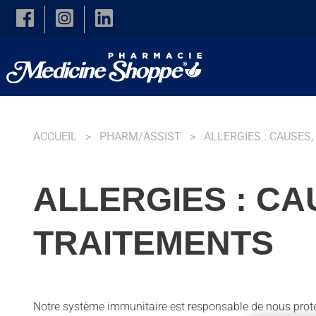
Skip to main content
ACCUEIL
PHARM/ASSIST
ALLERGIES : CAUSE
ALLERGIES : C
TRAITEMENTS
Notre système immunitaire est responsable de nous protége