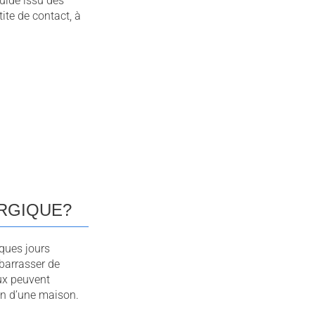
quide issu des
ite de contact, à
RGIQUE?
ques jours
ébarrasser de
aux peuvent
on d’une maison.