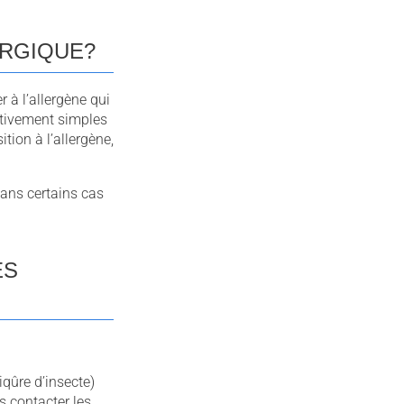
ERGIQUE?
r à l’allergène qui
ativement simples
tion à l’allergène,
 dans certains cas
ES
iqûre d’insecte)
rs contacter les