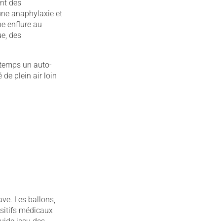
ent des
une anaphylaxie et
ne enflure au
ue, des
t temps un auto-
 de plein air loin
ve. Les ballons,
sitifs médicaux