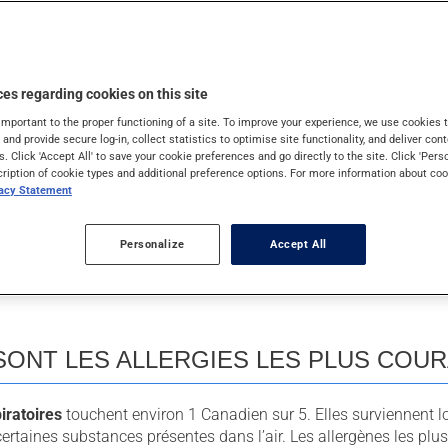
ement inoffensives. On dit alors que cette substance est un alle
t face à un allergène. Lors de la première rencontre avec l’aller
 de notre immunité. Si nous rencontrons à nouveau cet allergène,
es regarding cookies on this site
important to the proper functioning of a site. To improve your experience, we use cookie
rentes façons :
s and provide secure log-in, collect statistics to optimise site functionality, and deliver cont
s. Click 'Accept All' to save your cookie preferences and go directly to the site. Click 'Pers
cription of cookie types and additional preference options. For more information about coo
vacy Statement
édicament, piqûre d’un insecte),
t en comprimé),
Personalize
Accept All
SONT LES ALLERGIES LES PLUS COUR
piratoires
touchent environ 1 Canadien sur 5. Elles
surviennent l
ertaines substances présentes dans l’air. Les allergènes les plus