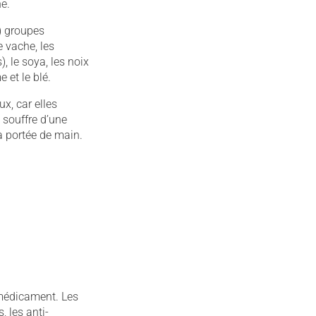
e.
) groupes
e vache, les
, le soya, les noix
 et le blé.
ux, car elles
 souffre d’une
à portée de main.
 médicament. Les
 les anti-