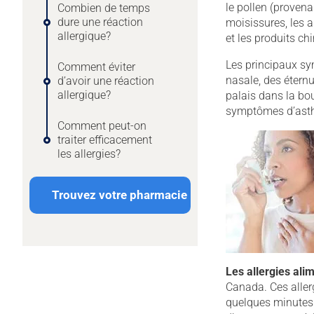
le pollen (provena
Combien de temps
dure une réaction
moisissures, les 
allergique?
et les produits ch
Les principaux sy
Comment éviter
nasale, des étern
d’avoir une réaction
allergique?
palais dans la bo
symptômes d’asthm
Comment peut-on
traiter efficacement
les allergies?
Trouvez votre pharmacie
Les allergies ali
Canada. Ces aller
quelques minutes à