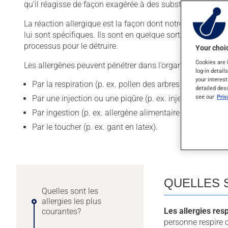
qu’il réagisse de façon exagérée à des substances normal
La réaction allergique est la façon dont notre corps réagi
lui sont spécifiques. Ils sont en quelque sorte la mémoire
processus pour le détruire.
Your choic
Cookies are 
Les allergènes peuvent pénétrer dans l’organisme de diffé
log-in detail
your interest
Par la respiration (p. ex. pollen des arbres),
detailed des
see our
Pri
Par une injection ou une piqûre (p. ex. injection d’un m
Par ingestion (p. ex. allergène alimentaire, médicamen
Par le toucher (p. ex. gant en latex).
QUELLES 
Quelles sont les
allergies les plus
Les allergies res
courantes?
personne respire c