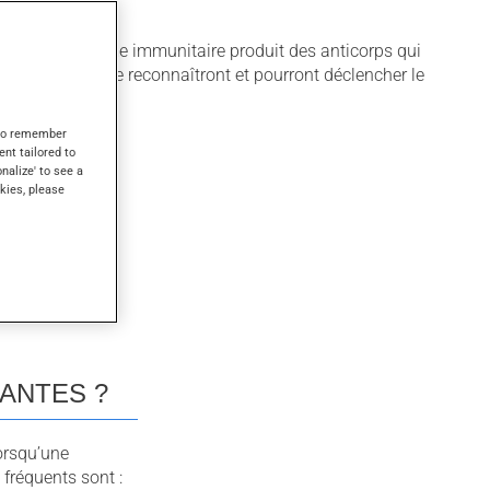
rgène.
gène, notre système immunitaire produit des anticorps qui
 les anticorps le reconnaîtront et pourront déclencher le
s to remember
ent tailored to
onalize' to see a
kies, please
ANTES ?
orsqu’une
 fréquents sont :