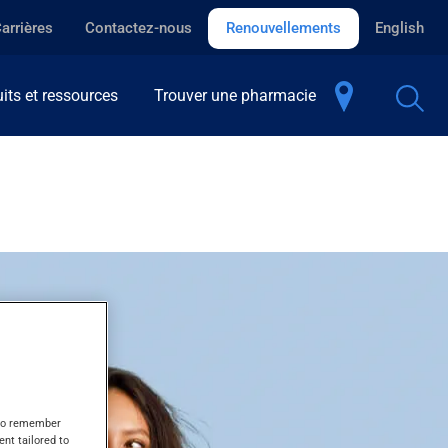
arrières
Contactez-nous
Renouvellements
English
its et ressources
Trouver une pharmacie
s to remember
ent tailored to