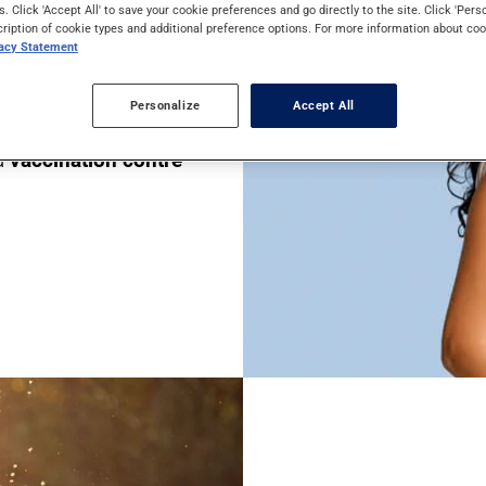
s. Click 'Accept All' to save your cookie preferences and go directly to the site. Click 'Pers
cription of cookie types and additional preference options. For more information about coo
vacy Statement
es dont les symptômes
te beaucoup plus
Personalize
Accept All
oulager les symptômes
la
vaccination contre