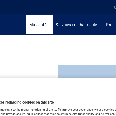
C
Ma santé
Services en pharmacie
Produ
ET
es regarding cookies on this site
important to the proper functioning of a site. To improve your experience, we use cookie
s and provide secure log-in, collect statistics to optimise site functionality, and deliver cont