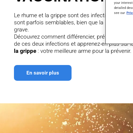
your interest
detailed des
see our
Pri
Le rhume et la grippe sont des infections viral
sont parfois semblables, bien que la grippe res
grave.
Découvrez comment différencier, prévenir et s
de ces deux infections et apprenez-en plus sur 
la grippe
: votre meilleure arme pour la prévenir.
En savoir plus