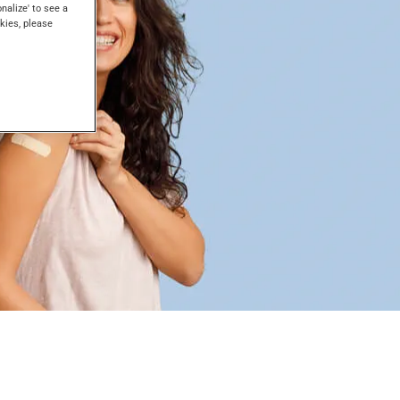
onalize' to see a
kies, please