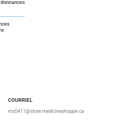
ordonnances
ances
re
COURRIEL
ms0411@store.medicineshoppe.ca