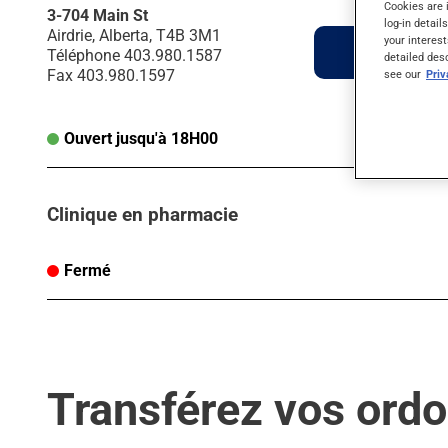
Cookies are 
3-704 Main St
log-in detail
Airdrie, Alberta, T4B 3M1
your interest
Itinéraire
Téléphone
403.980.1587
detailed des
Fax
403.980.1597
see our
Pri
Ouvert jusqu'à 18H00
Clinique en pharmacie
Fermé
Transférez vos ord