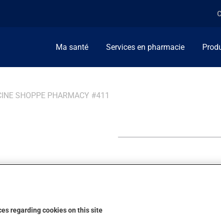
C
Ma santé
Services en pharmacie
Produ
CINE SHOPPE PHARMACY #411
ppe
es regarding cookies on this site