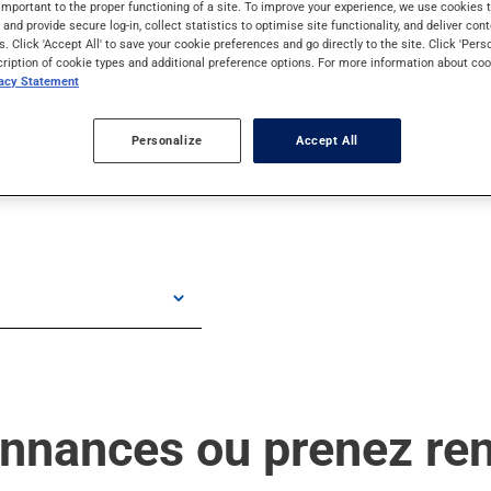
important to the proper functioning of a site. To improve your experience, we use cookie
s and provide secure log-in, collect statistics to optimise site functionality, and deliver cont
s. Click 'Accept All' to save your cookie preferences and go directly to the site. Click 'Pers
cription of cookie types and additional preference options. For more information about coo
vacy Statement
Personalize
Accept All
onnances ou prenez re