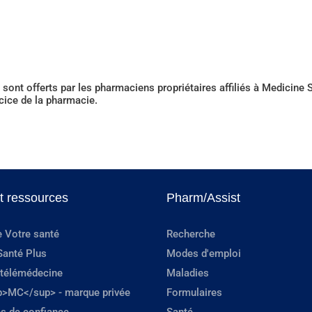
sont offerts par les pharmaciens propriétaires affiliés à Medicin
rcice de la pharmacie.
et ressources
Pharm/Assist
e Votre santé
Recherche
Santé Plus
Modes d'emploi
 télémédecine
Maladies
p>MC</sup> - marque privée
Formulaires