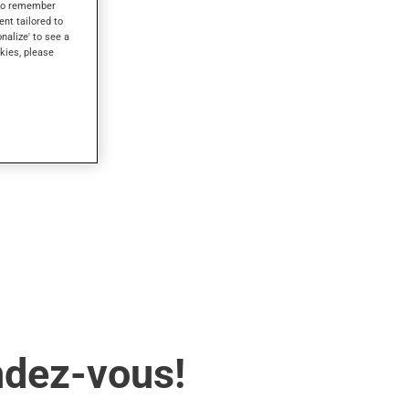
s to remember
ent tailored to
onalize' to see a
kies, please
ndez-vous!