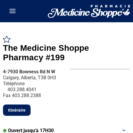
Skip to main content
The Medicine Shoppe
Pharmacy #199
4-7930 Bowness Rd N W
Calgary, Alberta, T3B 0H3
Téléphone
403.288.4041
Fax
403.288.2388
Itinéraire
Ouvert jusqu'à 17H30