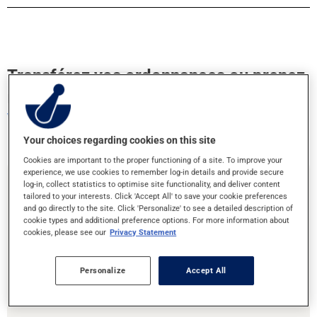
Transférez vos ordonnances ou prenez
rendez-vous!
Votre santé entre bonnes mains
Your choices regarding cookies on this site
Cookies are important to the proper functioning of a site. To improve your
experience, we use cookies to remember log-in details and provide secure
log-in, collect statistics to optimise site functionality, and deliver content
Transfert d'ordonnances
tailored to your interests. Click 'Accept All' to save your cookie preferences
and go directly to the site. Click 'Personalize' to see a detailed description of
cookie types and additional preference options. For more information about
cookies, please see our
Privacy Statement
Vous déménagez ou souhaitez changer de pharmacie ? C’est
facile de transférer vos ordonnances à cette pharmacie!
Personalize
Accept All