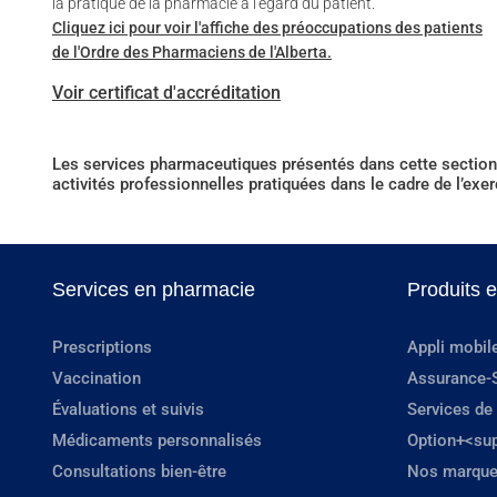
la pratique de la pharmacie à l'égard du patient.
Cliquez ici pour voir l'affiche des préoccupations des patients
de l'Ordre des Pharmaciens de l'Alberta.
Voir certificat d'accréditation
Les services pharmaceutiques présentés dans cette section 
activités professionnelles pratiquées dans le cadre de l’exe
Services en pharmacie
Produits 
Prescriptions
Appli mobil
Vaccination
Assurance-
Évaluations et suivis
Services de
Médicaments personnalisés
Option+<su
Consultations bien-être
Nos marque