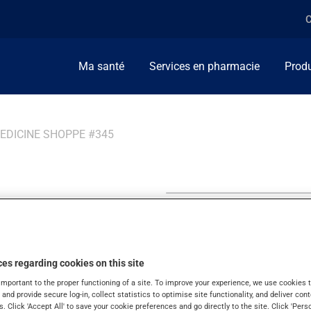
C
Ma santé
Services en pharmacie
Produ
EDICINE SHOPPE #345
 Shoppe
es regarding cookies on this site
important to the proper functioning of a site. To improve your experience, we use cookie
s and provide secure log-in, collect statistics to optimise site functionality, and deliver cont
s. Click 'Accept All' to save your cookie preferences and go directly to the site. Click 'Pers