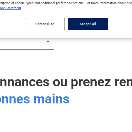
cription of cookie types and additional preference options. For more information about coo
vacy Statement
Personalize
Accept All
onnances ou prenez re
bonnes mains