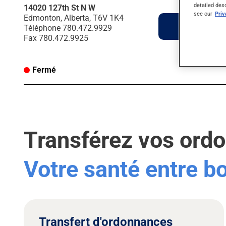
detailed des
14020 127th St N W
see our
Pri
Edmonton, Alberta, T6V 1K4
Itinéraire
Téléphone
780.472.9929
Fax
780.472.9925
Fermé
Transférez vos ord
Votre santé entre 
Transfert d'ordonnances