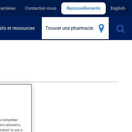
arrières
Contactez-nous
Renouvellements
English
its et ressources
Trouver une pharmacie
s to remember
ent tailored to
onalize' to see a