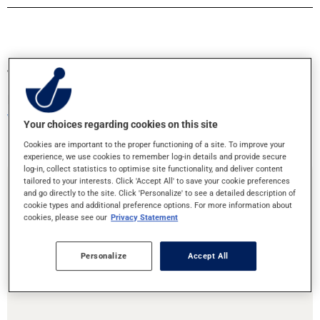
Transférez vos ordonnances ou prenez
rendez-vous!
Votre santé entre bonnes mains
Your choices regarding cookies on this site
Cookies are important to the proper functioning of a site. To improve your
experience, we use cookies to remember log-in details and provide secure
log-in, collect statistics to optimise site functionality, and deliver content
tailored to your interests. Click 'Accept All' to save your cookie preferences
and go directly to the site. Click 'Personalize' to see a detailed description of
Transfert d'ordonnances
cookie types and additional preference options. For more information about
cookies, please see our
Privacy Statement
Vous déménagez ou souhaitez changer de pharmacie ? C’est
Personalize
Accept All
facile de transférer vos ordonnances à cette pharmacie!