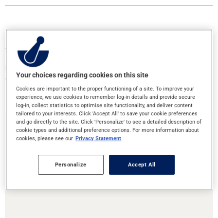
Transférez vos ordonnances ou prenez
rendez-vous!
Your choices regarding cookies on this site
Votre santé entre bonnes mains
Cookies are important to the proper functioning of a site. To improve your
experience, we use cookies to remember log-in details and provide secure
log-in, collect statistics to optimise site functionality, and deliver content
tailored to your interests. Click 'Accept All' to save your cookie preferences
and go directly to the site. Click 'Personalize' to see a detailed description of
cookie types and additional preference options. For more information about
Transfert d'ordonnances
cookies, please see our
Privacy Statement
Personalize
Accept All
Vous déménagez ou souhaitez changer de pharmacie ? C’est
facile de transférer vos ordonnances à cette pharmacie!