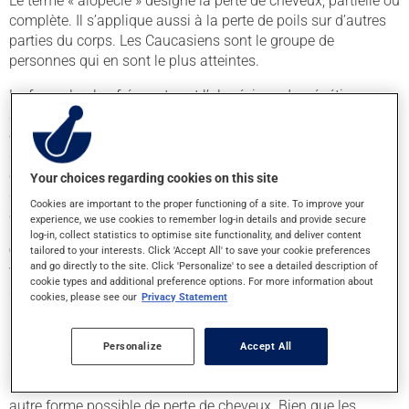
Le terme « alopécie » désigne la perte de cheveux, partielle ou
complète. Il s’applique aussi à la perte de poils sur d’autres
parties du corps. Les Caucasiens sont le groupe de
personnes qui en sont le plus atteintes.
La forme la plus fréquente est l’alopécie androgénétique,
aussi appelée « calvitie masculine ». Elle est principalement
observée chez les hommes. Elle est liée à des facteurs
génétiques et à un excès d’hormones sexuelles androgènes,
comme la testostérone. C’est un dérivé de la testostérone, la
Your choices regarding cookies on this site
dihydrotestostérone (DHT), qui est responsable de la perte de
Cookies are important to the proper functioning of a site. To improve your
cheveux.
experience, we use cookies to remember log-in details and provide secure
log-in, collect statistics to optimise site functionality, and deliver content
Chez l'homme
, l’alopécie peut commencer autour de la
tailored to your interests. Click 'Accept All' to save your cookie preferences
and go directly to the site. Click 'Personalize' to see a detailed description of
vingtaine. Vers l’âge de 70 ans, près de 8 hommes sur 10 en
cookie types and additional preference options. For more information about
seront atteints. La perte de cheveux débute généralement sur
cookies, please see our
Privacy Statement
les côtés du front, aux tempes ou sur le dessus du crâne.
Une couronne de cheveux plus ou moins importante peut
Personalize
Accept All
subsister malgré la perte.
L’alopécie féminine, aussi appelé « calvitie féminine » est une
autre forme possible de perte de cheveux. Bien que les