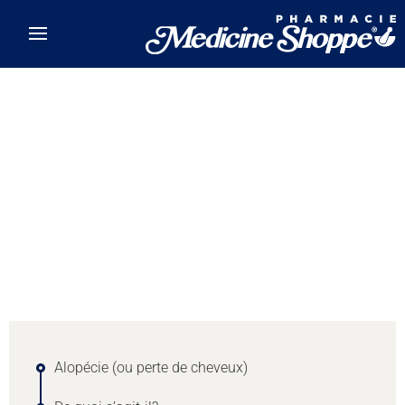
Skip to main content
Element
1
de
0
Alopécie (ou perte de cheveux)