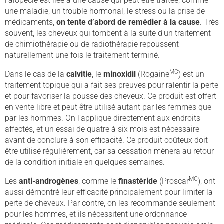
l'alopécie est liée à une cause qui peut être traitée, comme
une maladie, un trouble hormonal, le stress ou la prise de
médicaments,
on tente d’abord de remédier à la cause
. Très
souvent, les cheveux qui tombent à la suite d’un traitement
de chimiothérapie ou de radiothérapie repoussent
naturellement une fois le traitement terminé.
MC
Dans le cas de la
calvitie
, le
minoxidil
(Rogaine
) est un
traitement topique qui a fait ses preuves pour ralentir la perte
et pour favoriser la pousse des cheveux. Ce produit est offert
en vente libre et peut être utilisé autant par les femmes que
par les hommes. On l’applique directement aux endroits
affectés, et un essai de quatre à six mois est nécessaire
avant de conclure à son efficacité. Ce produit coûteux doit
être utilisé régulièrement, car sa cessation mènera au retour
de la condition initiale en quelques semaines.
MC
Les
anti-androgènes
, comme le
finastéride
(Proscar
), ont
aussi démontré leur efficacité principalement pour limiter la
perte de cheveux. Par contre, on les recommande seulement
pour les hommes, et ils nécessitent une ordonnance