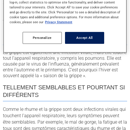
à cinq rhumes par année ! Plus de 100 virus peuvent causer
log-in, collect statistics to optimise site functionality, and deliver content
tailored to your interests. Click 'Accept All' to save your cookie preferences
le rhume, mais si vous êtes malade, vous êtes probablement
and go directly to the site. Click 'Personalize' to see a detailed description of
infecté par le
rhinovirus
. Ce virus est prévalent toute l’année.
cookie types and additional preference options. For more information about
Vous pouvez donc avoir un rhume en tout temps.
cookies, please see our
Privacy Statement
LA GRIPPE
Personalize
Accept All
La grippe est également une infection virale, mais elle touche
tout l’appareil respiratoire, y compris les poumons. Elle est
causée par le virus de l’influenza, généralement prévalent
entre l’automne et le printemps. C’est pourquoi l’hiver est
souvent appelé la « saison de la grippe ».
TELLEMENT SEMBLABLES ET POURTANT SI
DIFFÉRENTS
Comme le rhume et la grippe sont deux infections virales qui
touchent l’appareil respiratoire, leurs symptômes peuvent
être semblables. Par exemple, le mal de gorge, la fatigue et la
toux sont des symptômes caractéristiques du rhume et de la