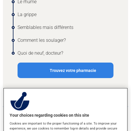
Le rhume
La grippe
Semblables mais différents
Comment les soulager?
Quoi de neuf, docteur?
Trouvez votre pharmacie
LE RHUME
Le rhume est une infection virale des voies respiratoires
Your choices regarding cookies on this site
supérieures, nommément de la gorge et du nez. Cette
Cookies are important to the proper functioning of a site. To improve your
infection est assez répandue : un adulte peut souffrir de deux
experience, we use cookies to remember log-in details and provide secure