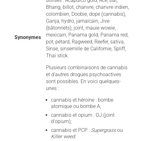
utilisés : Acapulco gold, Ace, bat,
Bhang, billot, chanvre, chanvre indien,
colombien, Doobie, dope (cannabis),
Ganja, hydro, jamaïcain, Jive
(bâtonnets), joint, mauie wowie,
mexicain, Panama gold, Panama red,
Synonymes
pot, pétard, Ragweed, Reefer, sativa,
Sinse, sinsemille de Californie, Spliff,
Thai stick.
Plusieurs combinaisons de cannabis
et d'autres drogues psychoactives
sont possibles. En voici quelques-
unes :
cannabis et héroïne : bombe
atomique ou bombe A;
cannabis et opium : OJ (joint
d'opium);
cannabis et PCP :
Supergrass
ou
Killer weed
.