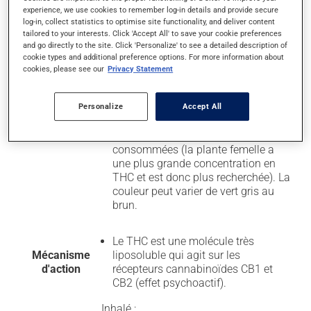
Description
experience, we use cookies to remember log-in details and provide secure
Huile de haschisch (huile de
log-in, collect statistics to optimise site functionality, and deliver content
visuelle
cannabis) : résine (liquide épais et
tailored to your interests. Click 'Accept All' to save your cookie preferences
and go directly to the site. Click 'Personalize' to see a detailed description of
visqueux) extraite de la plante, aux
cookie types and additional preference options. For more information about
tons de doré à brun foncé;
cookies, please see our
Privacy Statement
Marijuana : fait habituellement
référence aux boutons floraux et
Personalize
Accept All
feuilles séchées de la plante
Cannabis sativa
, mais la tige et les
graines peuvent également être
consommées (la plante femelle a
une plus grande concentration en
THC et est donc plus recherchée). La
couleur peut varier de vert gris au
brun.
Le THC est une molécule très
Mécanisme
liposoluble qui agit sur les
d'action
récepteurs cannabinoïdes CB1 et
CB2 (effet psychoactif).
Inhalé :