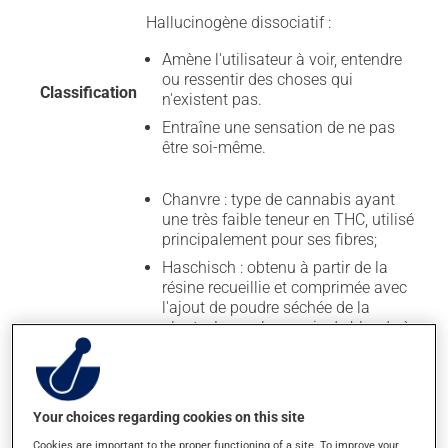
Hallucinogène dissociatif :
Amène l'utilisateur à voir, entendre
ou ressentir des choses qui
Classification
n'existent pas.
Entraîne une sensation de ne pas
être soi-même.
Chanvre : type de cannabis ayant
une très faible teneur en THC, utilisé
principalement pour ses fibres;
Haschisch : obtenu à partir de la
résine recueillie et comprimée avec
l'ajout de poudre séchée de la
plante. La couleur varie de blonde à
brune et peut même être noire. À
l'état pur, c'est une substance
pâteuse molle et souple.
Généralement, plus il y a
Your choices regarding cookies on this site
d'impuretés, plus le haschisch
Cookies are important to the proper functioning of a site. To improve your
devient ferme et friable;