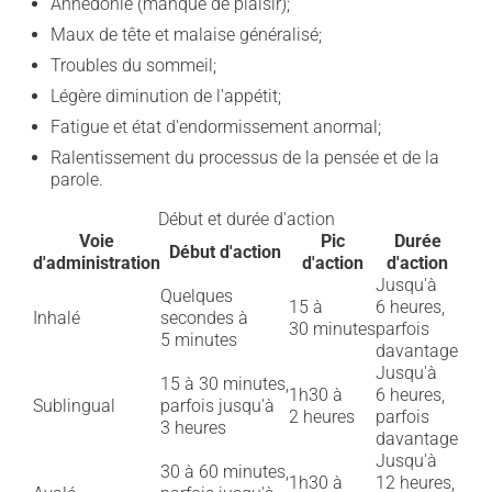
Anhédonie (manque de plaisir);
Maux de tête et malaise généralisé;
Troubles du sommeil;
Légère diminution de l'appétit;
Fatigue et état d'endormissement anormal;
Ralentissement du processus de la pensée et de la
parole.
Début et durée d'action
Voie
Pic
Durée
Début d'action
d'administration
d'action
d'action
Jusqu'à
Quelques
15 à
6 heures,
Inhalé
secondes à
30 minutes
parfois
5 minutes
davantage
Jusqu'à
15 à 30 minutes,
1h30 à
6 heures,
Sublingual
parfois jusqu'à
2 heures
parfois
3 heures
davantage
Jusqu'à
30 à 60 minutes,
1h30 à
12 heures,