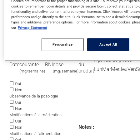
Cookies are important to the proper functioning of a site. To improve your experie
☐
Oui
cookies to remember log-in details and provide secure log-in, collect statistics to 
☐
Notes :
Non
functionality, and deliver content tailored to your interests. Click 'Accept All' to sa
Modifications à l'alimentation
preferences and go directly to the site. Click 'Personalize' to see a detailed descri
☐
Oui
types and additional preference options. For more information about cookies, plea
☐
Non
our
Privacy Statement
Présence de saignements
☐
Oui
Personalize
Accept All
☐
Non
Présence fièvre ou diarrhée
Dose
Nouvelle
Teneur
Agenda de prises
Date
courante
RNI
dose
du
Lun
Mar
Mer
Jeu
Ven
S
produit
(mg/semaine)
(mg/semaine)
☐
Oui
☐
Non
Observance de la posologie
☐
Oui
☐
Non
Modifications à la médication
☐
Oui
☐
Notes :
Non
Modifications à l'alimentation
☐
Oui