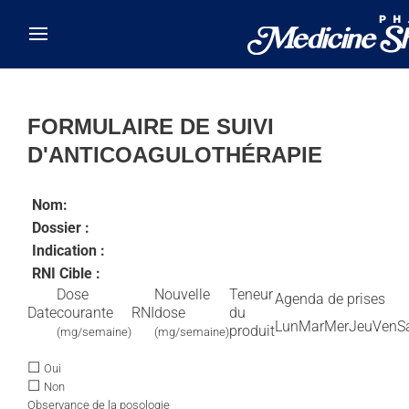
Skip to main content
FORMULAIRE DE SUIVI
D'ANTICOAGULOTHÉRAPIE
Nom:
Dossier :
Indication :
RNI Cible :
Dose
Nouvelle
Teneur
Agenda de prises
Date
courante
RNI
dose
du
Lun
Mar
Mer
Jeu
Ven
S
produit
(mg/semaine)
(mg/semaine)
☐
Oui
☐
Non
Observance de la posologie