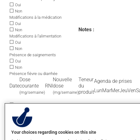
☐
Oui
☐
Non
Modifications à la médication
☐
Oui
☐
Notes :
Non
Modifications à l'alimentation
☐
Oui
☐
Non
Présence de saignements
☐
Oui
☐
Non
Présence fièvre ou diarrhée
Dose
Nouvelle
Teneur
Agenda de prises
Date
courante
RNI
dose
du
Lun
Mar
Mer
Jeu
Ven
S
produit
(mg/semaine)
(mg/semaine)
☐
Oui
☐
Non
Observance de la posologie
☐
Oui
☐
Non
Your choices regarding cookies on this site
Modifications à la médication