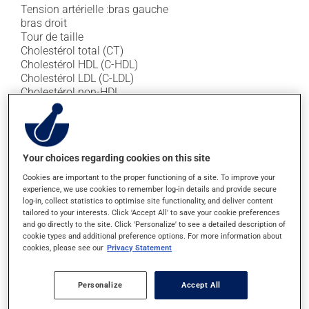
Tension artérielle :
bras gauche
bras droit
Tour de taille
Cholestérol total (CT)
Cholestérol HDL (C-HDL)
Cholestérol LDL (C-LDL)
Cholestérol non-HDL
Apo-B
Valeurs cibles
Mesure
Valeur cible
Your choices regarding cookies on this site
Glycémie à
< 7="">
jeun
Cookies are important to the proper functioning of a site. To improve your
< 140/90=""
experience, we use cookies to remember log-in details and provide secure
En général
Tension
mm="" de="">
log-in, collect statistics to optimise site functionality, and deliver content
tailored to your interests. Click 'Accept All' to save your cookie preferences
artérielle
< 130/80=""
Diabète
and go directly to the site. Click 'Personalize' to see a detailed description of
mm="" de="">
cookie types and additional preference options. For more information about
Tour de
Homme
≤ 40 pouces
cookies, please see our
Privacy Statement
taille
Femme
≤ 35 pouces
Niveau de risque
↓ ≥ 50 %
cardiovasculaire faible
Personalize
Accept All
Cholestérol
Niveau de risque
≤ 2 mmol/L ou