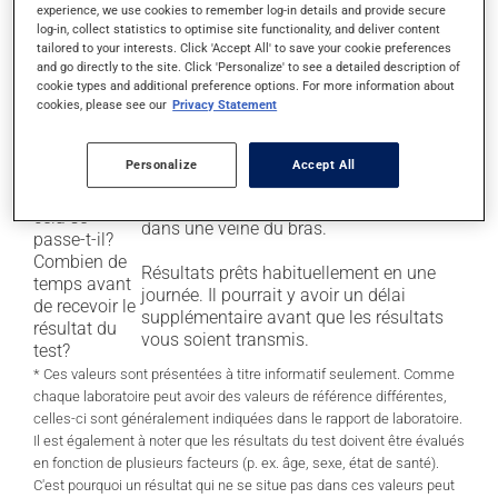
Tests
experience, we use cookies to remember log-in details and provide secure
Albumine dans l'urine
;
associés
log-in, collect statistics to optimise site functionality, and deliver content
tailored to your interests. Click 'Accept All' to save your cookie preferences
Autres protéines du sang, comme la
and go directly to the site. Click 'Personalize' to see a detailed description of
préalbumine;
cookie types and additional preference options. For more information about
cookies, please see our
Privacy Statement
Tests d'évaluation de l'inflammation
tels que le dosage de la
protéine C
réactive
.
Personalize
Accept All
Comment
Prélèvement de sang, généralement fait
cela se
dans une veine du bras.
passe-t-il?
Combien de
Résultats prêts habituellement en une
temps avant
journée. Il pourrait y avoir un délai
de recevoir le
supplémentaire avant que les résultats
résultat du
vous soient transmis.
test?
* Ces valeurs sont présentées à titre informatif seulement. Comme
chaque laboratoire peut avoir des valeurs de référence différentes,
celles-ci sont généralement indiquées dans le rapport de laboratoire.
Il est également à noter que les résultats du test doivent être évalués
en fonction de plusieurs facteurs (p. ex. âge, sexe, état de santé).
C'est pourquoi un résultat qui ne se situe pas dans ces valeurs peut