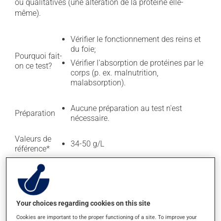
ou qualitatives (une altération de la protéine elle-
même).
Vérifier le fonctionnement des reins et
du foie;
Pourquoi fait-
Vérifier l'absorption de protéines par le
on ce test?
corps (p. ex. malnutrition,
malabsorption).
Aucune préparation au test n'est
Préparation
nécessaire.
Valeurs de
34-50 g/L
référence*
Plusieurs tests associés, notamment :
Bilan hépatique comprenant entre
autres :
bilirubine
,
phosphatase
alcaline (ALP)
,
ALT
,
AST
, gamma-
Your choices regarding cookies on this site
glutamyl transférase (GGT) et lactate
Cookies are important to the proper functioning of a site. To improve your
déshydrogénase (LDH);