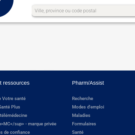
et ressources
Pharm/Assist
e Votre santé
Recherche
Santé Plus
Modes d'emploi
 télémédecine
Maladies
p>MC</sup> - marque privée
Formulaires
s de confiance
Santé