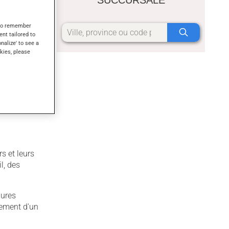
t ne
s to remember
ent tailored to
es, peu
onalize' to see a
kies, please
 les gros
s et leurs
l, des
dures
vement d'un