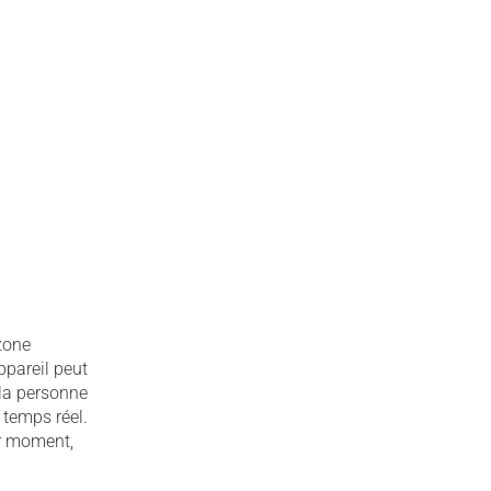
zone
ppareil peut
 la personne
 temps réel.
ar moment,