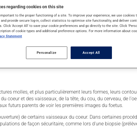
 pas de rayons X, contrairement à d'autres techniques d'imagerie, e
es regarding cookies on this site
important to the proper functioning of a site. To improve your experience, we use cookie
s and provide secure log-in, collect statistics to optimise site functionality, and deliver cont
simple, sans douleur, relativement rapide, sans effets secondair
s. Click 'Accept All' to save your cookie preferences and go directly to the site. Click 'Pers
ration compliquée.
cription of cookie types and additional preference options. For more information about coo
vacy Statement
s de voir les structures à l'intérieur du corps, on peut visualiser
ment du sang.
Personalize
Accept All
res molles, et plus particulièrement leurs formes, leurs contour
u coeur et des vaisseaux, de la tête, du cou, du cerveau, de l'oei
t aux futurs parents de voir les premières images du foetus.
réouverture) de certains vaisseaux du coeur. Dans certaines procé
nipulations de façon sécuritaire, comme lors d'une biopsie (prélè