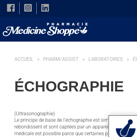
Skip to main content
ACCUEIL
PHARM/ASSIST
LABORATOIRES
É
ÉCHOGRAPHIE
(Ultrasonographie)
Le principe de base de l'échographie est simple. On envo
rebondissent et sont captées par un appareil. Cet apparei
médicale est possible parce que certaines parties du corp