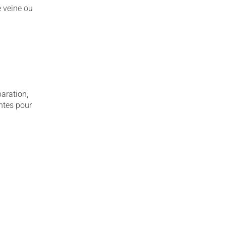
e veine ou
aration,
ntes pour