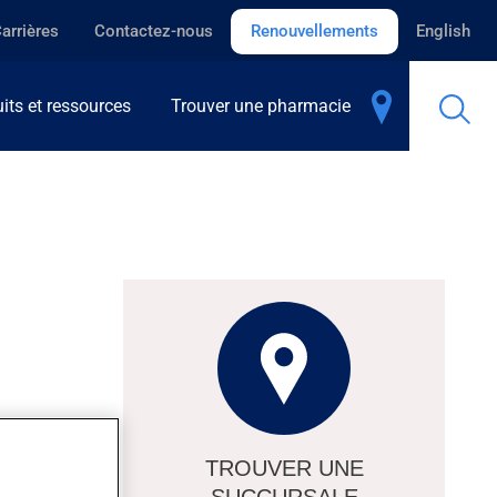
arrières
Contactez-nous
Renouvellements
English
its et ressources
Trouver une pharmacie
es ondes y
 d'imagerie
TROUVER UNE
urs et les
SUCCURSALE