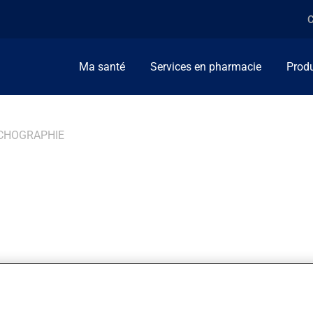
C
Ma santé
Services en pharmacie
Produ
CHOGRAPHIE
ie des ondes (ultrasons) vers des tissus ou organes du corps. C
l est capable de traduire le retour des ondes en images. Ce type
s réfléchissent les ondes. L'échographie permet de voir les conto