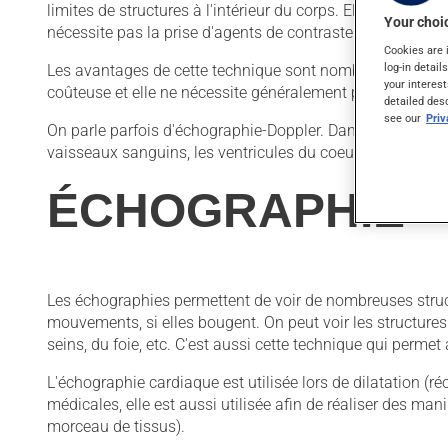
limites de structures à l'intérieur du corps. Elle n'utilise
Your choic
nécessite pas la prise d'agents de contraste.
Cookies are 
log-in detail
Les avantages de cette technique sont nombreux. Elle est 
your interest
coûteuse et elle ne nécessite généralement pas de prépa
detailed des
see our
Pri
On parle parfois d'échographie-Doppler. Dans ce cas, en plu
vaisseaux sanguins, les ventricules du coeur et l'écoule
ÉCHOGRAPHIE
Les échographies permettent de voir de nombreuses structu
mouvements, si elles bougent. On peut voir les structures d
seins, du foie, etc. C'est aussi cette technique qui perme
L'échographie cardiaque est utilisée lors de dilatation (
médicales, elle est aussi utilisée afin de réaliser des ma
morceau de tissus).