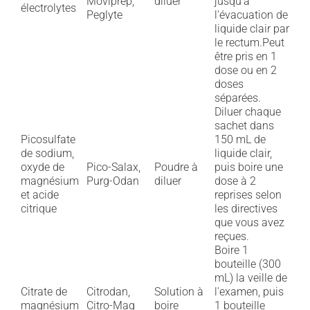
Moviprep,
diluer
jusqu'à
électrolytes
Peglyte
l'évacuation de
liquide clair par
le rectum.Peut
être pris en 1
dose ou en 2
doses
séparées.
Diluer chaque
sachet dans
Picosulfate
150 mL de
de sodium,
liquide clair,
oxyde de
Pico-Salax,
Poudre à
puis boire une
magnésium
Purg-Odan
diluer
dose à 2
et acide
reprises selon
citrique
les directives
que vous avez
reçues.
Boire 1
bouteille (300
mL) la veille de
Citrate de
Citrodan,
Solution à
l'examen, puis
magnésium
Citro-Mag
boire
1 bouteille