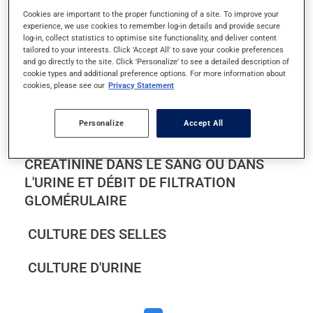
CHLORURE
Cookies are important to the proper functioning of a site. To improve your
experience, we use cookies to remember log-in details and provide secure
log-in, collect statistics to optimise site functionality, and deliver content
CHOLESTÉROL TOTAL, HDL ET LDL
tailored to your interests. Click 'Accept All' to save your cookie preferences
and go directly to the site. Click 'Personalize' to see a detailed description of
cookie types and additional preference options. For more information about
COLOSCOPIE
cookies, please see our
Privacy Statement
COLPOSCOPIE
Personalize
Accept All
CRÉATININE DANS LE SANG OU DANS
L'URINE ET DÉBIT DE FILTRATION
GLOMÉRULAIRE
CULTURE DES SELLES
CULTURE D'URINE