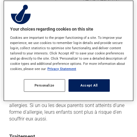
et des muqueuses (ex. tissus
tapissant l'intérieur de la
choc
bouche);
anaphylactique.
Il existe deux types de rhinites allergiques :
Your choices regarding cookies on this site
saisonnière (aiguë)
, qui n'est présente qu'à certaines
Cookies are important to the proper functioning of a site. To improve your
périodes précises (pollen de l'herbe à poux, des
experience, we use cookies to remember log-in details and provide secure
log-in, collect statistics to optimise site functionality, and deliver content
arbres ou des graminées);
tailored to your interests. Click 'Accept All' to save your cookie preferences
apériodique (chronique)
qui survient sans relation
and go directly to the site. Click 'Personalize' to see a detailed description of
aux saisons et qui est due à des allergènes intérieurs
cookie types and additional preference options. For more information about
cookies, please see our
Privacy Statement
(acariens, squames d'animaux, moisissures).
Personalize
Accept All
Causes et facteurs aggravants
L'hérédité semble associée à la tendance à faire des
allergies. Si un ou les deux parents sont atteints d'une
forme d'allergie, leurs enfants sont plus à risque d'en
souffrir eux aussi.
Traitement