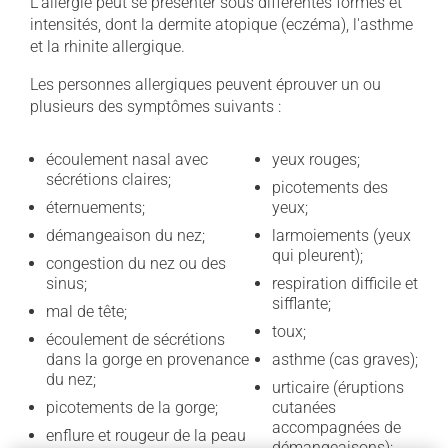
L'allergie peut se présenter sous différentes formes et
intensités, dont la dermite atopique (eczéma), l'asthme
et la rhinite allergique.
Les personnes allergiques peuvent éprouver un ou
plusieurs des symptômes suivants :
écoulement nasal avec
yeux rouges;
sécrétions claires;
picotements des
éternuements;
yeux;
démangeaison du nez;
larmoiements (yeux
qui pleurent);
congestion du nez ou des
sinus;
respiration difficile et
sifflante;
mal de tête;
toux;
écoulement de sécrétions
dans la gorge en provenance
asthme (cas graves);
du nez;
urticaire (éruptions
picotements de la gorge;
cutanées
accompagnées de
enflure et rougeur de la peau
démangeaisons);