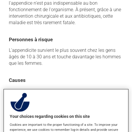
l'appendice n'est pas indispensable au bon
fonctionnement de l'organisme. À présent, grâce à une
intervention chirurgicale et aux antibiotiques, cette
maladie est très rarement fatale.
Personnes à risque
L'appendicite survient le plus souvent chez les gens
âgés de 10 à 30 ans et touche davantage les hommes
que les femmes.
Causes
Le plus souvent, l'appendicite est provoquée par une
obstruction de l'ouverture entre l'appendice et le gros
intestin. Cette obstruction peut être causée, entre
autres, par des matières fécales dures, des restes de
nourriture ou une excroissance dans l'intestin. Une
Your choices regarding cookies on this site
infection gastro-intestinale ou une inflammation
Cookies are important to the proper functioning of a site. To improve your
peuvent aussi engendrer l'appendicite.
experience, we use cookies to remember log-in details and provide secure