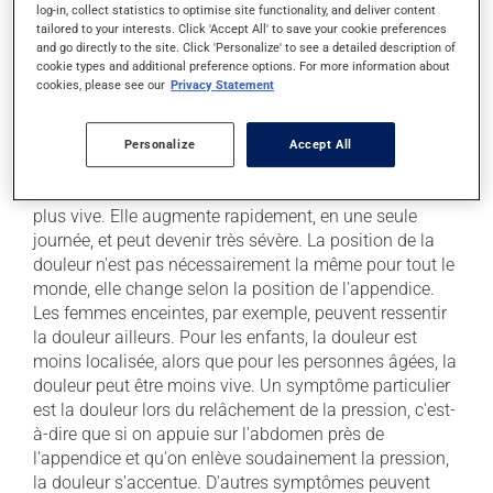
log-in, collect statistics to optimise site functionality, and deliver content
tailored to your interests. Click 'Accept All' to save your cookie preferences
and go directly to the site. Click 'Personalize' to see a detailed description of
Symptômes
cookie types and additional preference options. For more information about
cookies, please see our
Privacy Statement
Les symptômes de l'appendicite peuvent varier d'une
personne à l'autre et évoluer avec le temps. Le principal
symptôme d'une appendicite est la douleur. Elle débute
Personalize
Accept All
autour du nombril et qui descend vers la partie
inférieure droite de l'abdomen en devenant de plus en
plus vive. Elle augmente rapidement, en une seule
journée, et peut devenir très sévère. La position de la
douleur n'est pas nécessairement la même pour tout le
monde, elle change selon la position de l'appendice.
Les femmes enceintes, par exemple, peuvent ressentir
la douleur ailleurs. Pour les enfants, la douleur est
moins localisée, alors que pour les personnes âgées, la
douleur peut être moins vive. Un symptôme particulier
est la douleur lors du relâchement de la pression, c'est-
à-dire que si on appuie sur l'abdomen près de
l'appendice et qu'on enlève soudainement la pression,
la douleur s'accentue. D'autres symptômes peuvent