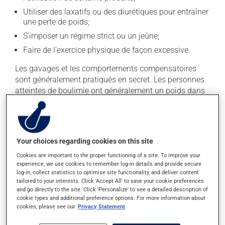
Utiliser des laxatifs ou des diurétiques pour entraîner
une perte de poids;
S'imposer un régime strict ou un jeûne;
Faire de l'exercice physique de façon excessive.
Les gavages et les comportements compensatoires
sont généralement pratiqués en secret. Les personnes
atteintes de boulimie ont généralement un poids dans
la normale ou légèrement au-dessus de la normale.
Plusieurs complications sont associées aux
comportements boulimiques, telles que :
Your choices regarding cookies on this site
Un débalancement des électrolytes (p. ex.
Cookies are important to the proper functioning of a site. To improve your
potassium) dans le sang;
experience, we use cookies to remember log-in details and provide secure
log-in, collect statistics to optimise site functionality, and deliver content
Des dommages au système digestif;
tailored to your interests. Click 'Accept All' to save your cookie preferences
Des dommages au coeur lors de l'utilisation à long
and go directly to the site. Click 'Personalize' to see a detailed description of
terme de sirop d'ipéca pour induire un vomissement;
cookie types and additional preference options. For more information about
cookies, please see our
Privacy Statement
Plus rarement, un décès.