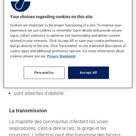
sévères qui ressemblent à ceux d'une pneumonie. Les
enfants présentent plus fréquemment des symptômes
Your choices regarding cookies on this site
gastro-intestinaux et des éruptions ou changements de
la peau.
Cookies are important to the proper functioning of a site. To improve your
experience, we use cookies to remember log-in details and provide secure
log-in, collect statistics to optimise site functionality, and deliver content
Les personnes qui ont le plus de risques d'avoir des
tailored to your interests. Click 'Accept All' to save your cookie preferences
complications ou de décéder de la COVID-19 sont
and go directly to the site. Click 'Personalize' to see a detailed description of
celles qui :
cookie types and additional preference options. For more information about
cookies, please see our
Privacy Statement
ont un système immunitaire affaibli;
ont des maladies chroniques (p. ex. diabète, maladie
Personalize
Accept All
du coeur, des poumons, du foie ou des reins);
sont âgées de plus de 60 ans;
sont atteintes d'obésité.
La transmission
La majorité des coronavirus infectent les voies
respiratoires, c'est-à-dire le nez, la gorge et les
poumons. L'infection peut être transmise des façons