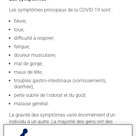
Les symptômes principaux de la COVID-19 sont :
fièvre;
toux;
difficulté à respirer;
fatigue;
douleur musculaire;
mal de gorge;
maux de tête;
troubles gastro-intestinaux (vomissements,
diarrhée);
perte subite de l'odorat et du goût;
malaise général.
La gravité des symptômes varie énormément d'un
individu à un autre. La majorité des gens ont des
symptômes légers à modérés pouvant ressembler à un
rhume, alors que d'autres auront des symptômes plus