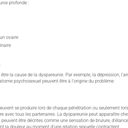
unie profonde :
un ovaire
inaire
.
tre la cause de la dyspareunie. Par exemple, la dépression, l'anx
tisme psychosexuel peuvent être à l'origine du problème.
peuvent se produire lors de chaque pénétration ou seulement lor
re avec tous les partenaires. La dyspareunie peut apparaître ch
s peuvent être décrites comme une sensation de brulure, d'élanc
nt la douleur au moment d'une relation sexuelle contractent