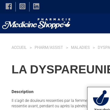
Skip to main content
ACCUEIL
PHARM/ASSIST
MALADIES
DYSPA
LA DYSPAREUNI
Description
Il s'agit de douleurs ressenties par la femme durant une 
ressentie avant, pendant ou après la pénétration. Selon c
Your choic