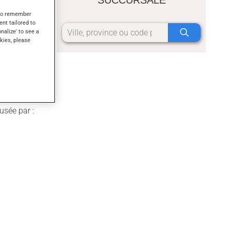
s to remember
ent tailored to
onalize' to see a
kies, please
usée par :