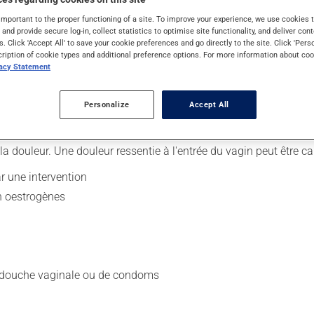
important to the proper functioning of a site. To improve your experience, we use cookie
s and provide secure log-in, collect statistics to optimise site functionality, and deliver cont
s. Click 'Accept All' to save your cookie preferences and go directly to the site. Click 'Pers
l'endroit où la douleur est ressentie. En présence de dyspareunie
cription of cookie types and additional preference options. For more information about coo
vacy Statement
n tandis qu'elle est davantage présente au fond du vagin en cas de
Personalize
Accept All
la douleur. Une douleur ressentie à l'entrée du vagin peut être ca
r une intervention
n oestrogènes
une douche vaginale ou de condoms