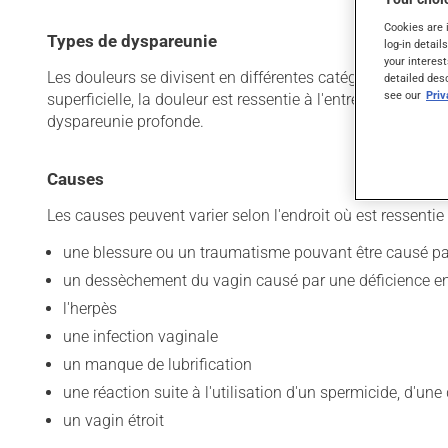
Cookies are 
Types de dyspareunie
log-in detail
your interest
Les douleurs se divisent en différentes catégories, selon 
detailed des
see our
Pri
superficielle, la douleur est ressentie à l'entrée du vagi
dyspareunie profonde.
Causes
Les causes peuvent varier selon l'endroit où est ressentie 
une blessure ou un traumatisme pouvant être causé pa
un dessèchement du vagin causé par une déficience e
l'herpès
une infection vaginale
un manque de lubrification
une réaction suite à l'utilisation d'un spermicide, d'
un vagin étroit