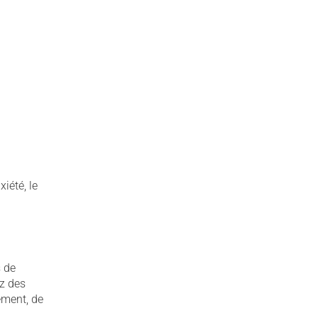
iété, le
s de
ez des
ement, de