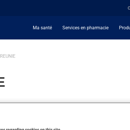
C
Ma santé
Services en pharmacie
Produ
REUNIE
E
relation sexuelle, au moment de la pénétration vaginale. La doule
ertaines études, on estime qu'environ 1 femme sur 5 en souffrirai
es regarding cookies on this site