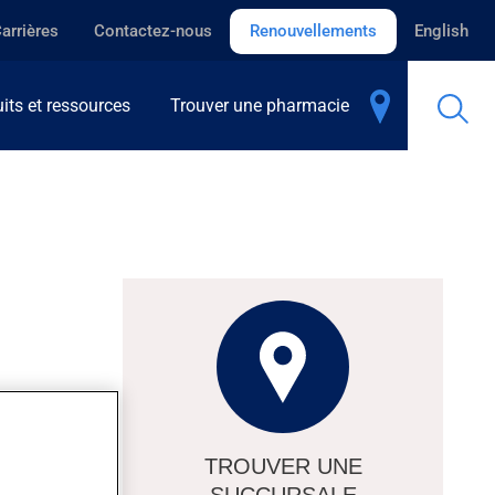
arrières
Contactez-nous
Renouvellements
English
its et ressources
Trouver une pharmacie
ur peut être
TROUVER UNE
t.
SUCCURSALE