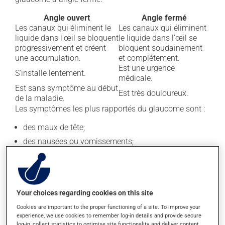
Angle ouvert
Angle fermé
Les canaux qui éliminent le
Les canaux qui éliminent
liquide dans l'œil se bloquent
le liquide dans l'œil se
progressivement et créent
bloquent soudainement
une accumulation.
et complètement.
Est une urgence
S'installe lentement.
médicale.
Est sans symptôme au début
Est très douloureux.
de la maladie.
Les symptômes les plus rapportés du glaucome sont :
des maux de tête;
des nausées ou vomissements;
des douleurs aux yeux;
une rougeur au niveau de l'œil;
une dilatation de la pupille (partie noire au centre de
Your choices regarding cookies on this site
l'œil);
Cookies are important to the proper functioning of a site. To improve your
une vision floue ou la perception de rayons
experience, we use cookies to remember log-in details and provide secure
lumineux;
log-in, collect statistics to optimise site functionality, and deliver content