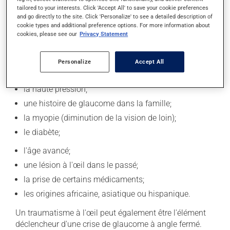
tailored to your interests. Click 'Accept All' to save your cookie preferences
une douleur augmentée par la lumière.
and go directly to the site. Click 'Personalize' to see a detailed description of
cookie types and additional preference options. For more information about
cookies, please see our
Privacy Statement
Causes et facteurs aggravants
Plusieurs facteurs augmentent le risque de souffrir de
Personalize
Accept All
glaucome. On retrouve par exemple :
la haute pression;
une histoire de glaucome dans la famille;
la myopie (diminution de la vision de loin);
le diabète;
l'âge avancé;
une lésion à l'œil dans le passé;
la prise de certains médicaments;
les origines africaine, asiatique ou hispanique.
Un traumatisme à l'œil peut également être l'élément
déclencheur d'une crise de glaucome à angle fermé.